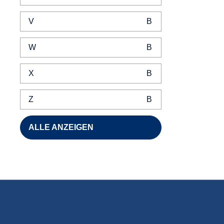
V
W
X
Z
ALLE ANZEIGEN