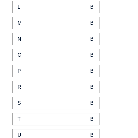
L
M
N
O
P
R
S
T
U