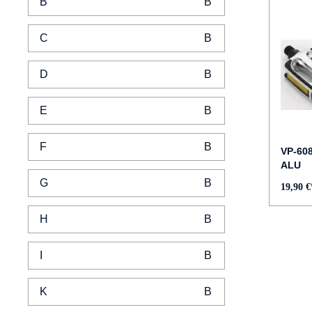
B
C
D
E
F
VP-60
ALU
G
19,90 €
H
I
K