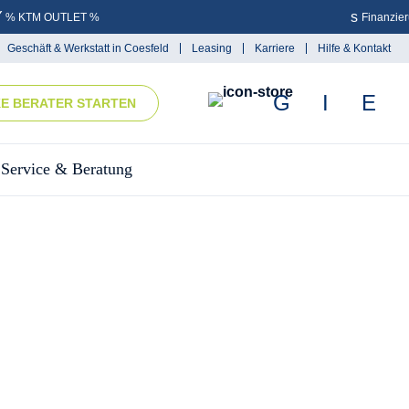
% KTM OUTLET %
Finanzie
Geschäft & Werkstatt in Coesfeld
Leasing
Karriere
Hilfe & Kontakt
KE BERATER STARTEN
Service & Beratung