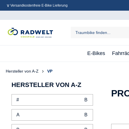
Versandkostenfreie E-Bike Lieferung
inhalt springen
E-Bikes
Fahrrä
Hersteller von A-Z
VP
HERSTELLER VON A-Z
PRO
#
A