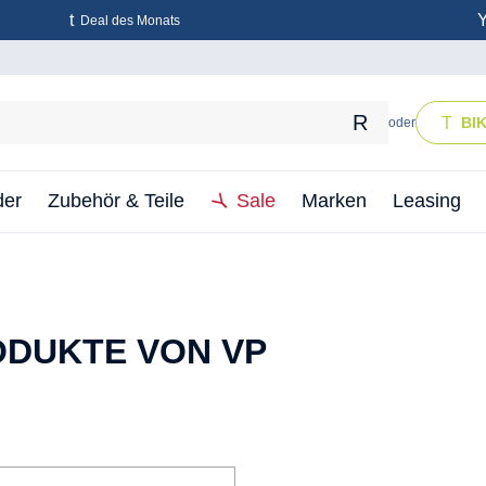
Deal des Monats
BI
oder
der
Zubehör & Teile
Sale
Marken
Leasing
DUKTE VON VP