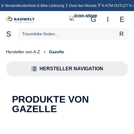
Versandkostenfreie E-Bike Lieferung
Deal des Monats
% KTM OUTLET %
inhalt springen
Hersteller von A-Z
Gazelle
HERSTELLER NAVIGATION
PRODUKTE VON
GAZELLE