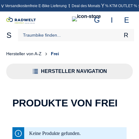
Versandkostenfreie E-Bike Lieferung
Deal des Monats
% KTM OUTLET %
inhalt springen
Hersteller von A-Z
Frei
HERSTELLER NAVIGATION
PRODUKTE VON FREI
Keine Produkte gefunden.