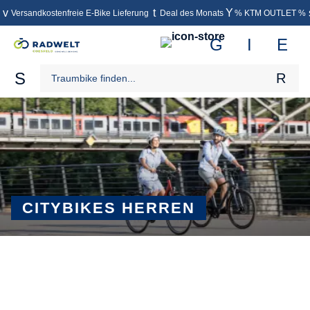
Versandkostenfreie E-Bike Lieferung
Deal des Monats
% KTM OUTLET %
inhalt springen
CITYBIKES HERREN