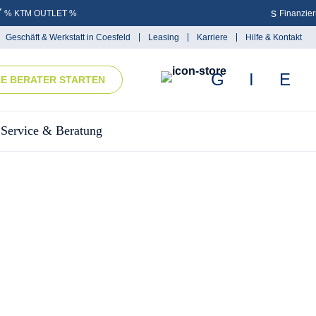
% KTM OUTLET %
Finanzie
Geschäft & Werkstatt in Coesfeld
Leasing
Karriere
Hilfe & Kontakt
KE BERATER STARTEN
Service & Beratung