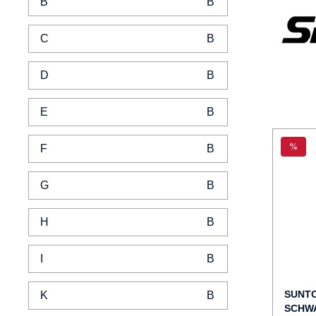
B
C
D
E
%
F
G
H
I
SUNTO
K
SCHW