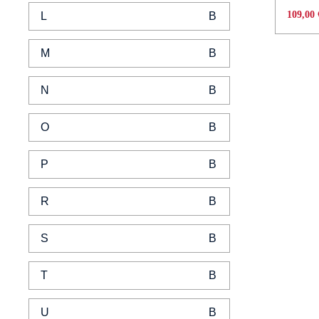
109,00
L
M
N
O
P
R
S
T
U