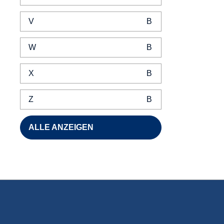
V
W
X
Z
ALLE ANZEIGEN