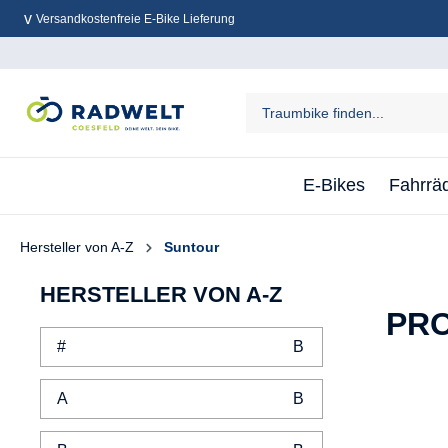
Versandkostenfreie E-Bike Lieferung
inhalt springen
E-Bikes
Fahrrä
Hersteller von A-Z
Suntour
HERSTELLER VON A-Z
PR
#
A