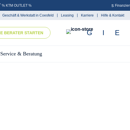
% KTM OUTLET %
Finanzie
Geschäft & Werkstatt in Coesfeld
Leasing
Karriere
Hilfe & Kontakt
KE BERATER STARTEN
Service & Beratung