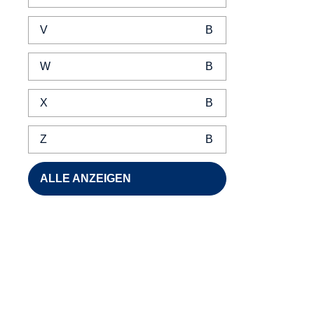
V
W
X
Z
ALLE ANZEIGEN