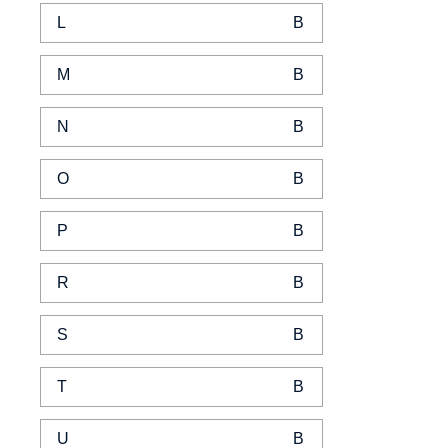
L
M
N
O
P
R
S
T
U