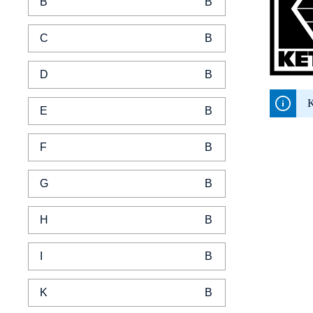
B
C
D
K
E
F
G
H
I
K