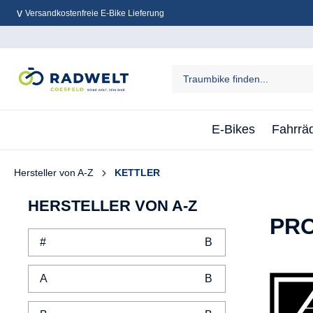
Versandkostenfreie E-Bike Lieferung
inhalt springen
E-Bikes
Fahrrä
Hersteller von A-Z
KETTLER
HERSTELLER VON A-Z
PR
#
A