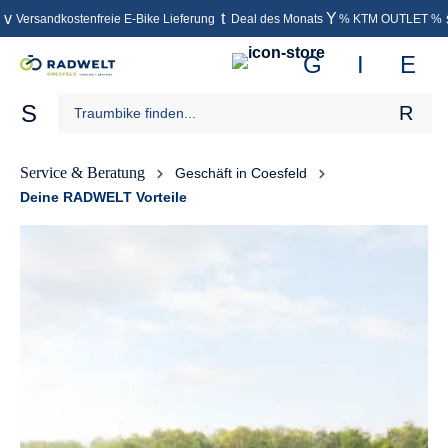
Versandkostenfreie E-Bike Lieferung
Deal des Monats
% KTM OUTLET %
inhalt springen
Service & Beratung
Geschäft in Coesfeld
Deine RADWELT Vorteile