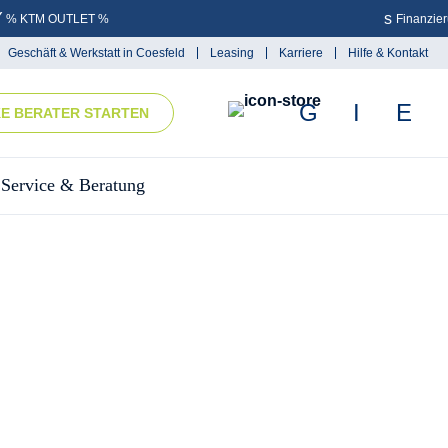
% KTM OUTLET %
Finanzie
Geschäft & Werkstatt in Coesfeld
Leasing
Karriere
Hilfe & Kontakt
KE BERATER STARTEN
Service & Beratung