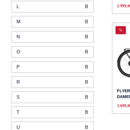
2.999,
L
M
%
N
O
P
R
FLYER
DAMEN
S
3.699,
T
U