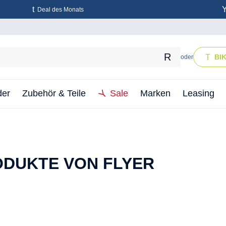
Deal des Monats
BI
oder
der
Zubehör & Teile
Sale
Marken
Leasing
DUKTE VON FLYER