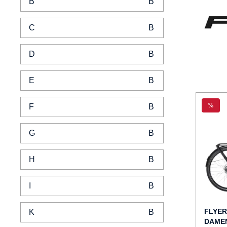
B
C
D
E
%
F
G
H
I
FLYER
K
DAMEN