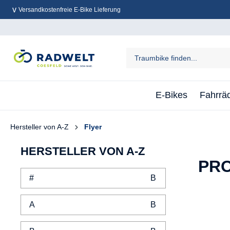
Versandkostenfreie E-Bike Lieferung
inhalt springen
E-Bikes
Fahrrä
Hersteller von A-Z
Flyer
HERSTELLER VON A-Z
PRO
#
A