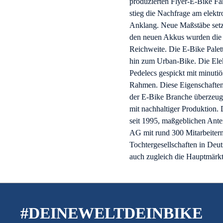
produzierten Flyer-E-Bike Fa
stieg die Nachfrage am elekt
Anklang. Neue Maßstäbe setzt
den neuen Akkus wurden die E
Reichweite. Die E-Bike Palet
hin zum Urban-Bike. Die Elek
Pedelecs gespickt mit minut
Rahmen. Diese Eigenschaften 
der E-Bike Branche überzeug
mit nachhaltiger Produktion.
seit 1995, maßgeblichen Antei
AG mit rund 300 Mitarbeitern 
Tochtergesellschaften in Deu
auch zugleich die Hauptmärkt
#DEINEWELTDEINBIKE