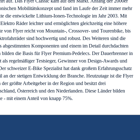
hrt auf. Das Flyer Classic kam auf den Markt. Anfang der 2000er
ronischen Mobilitätskonzept und fand im Laufe der Zeit immer mehr
e die entwickelte Lithium-Ionen-Technologie im Jahr 2003. Mit
lektro Räder leichter und ermöglichten gleichzeitig eine höhere
te von Flyer reicht von Mountain-, Crossover- und Tourenbike, bis
trofahrräder sind hochwertig und robust. Des Weiteren sind die
iös abgestimmten Komponenten und einem im Detail durchdachten
bilden die Basis für Flyer Premium-Pedelecs. Der Dauerbrenner in
t als regelmäßiger Testsieger, Gewinner von Design-Awards und
 Der schweizer E-Bike Spezialist hat dank großem Erfahrungsschatz
l an der stetigen Entwicklung der Branche. Heutzutage ist die Flyer
der größte Arbeitgeber in der Region und besitzt drei
tschland, Österreich und den Niederlanden. Diese Länder bilden
e - mit einem Anteil von knapp 75%.