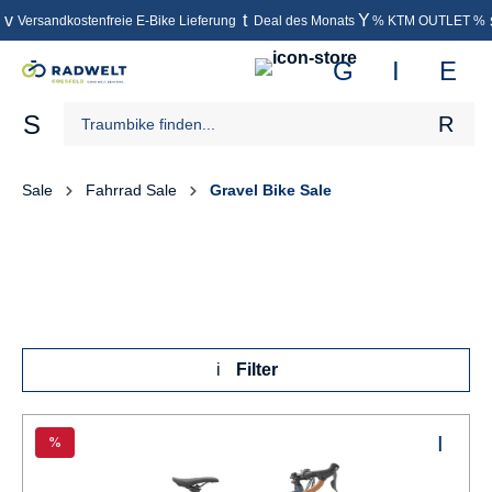
Versandkostenfreie E-Bike Lieferung
Deal des Monats
% KTM OUTLET %
inhalt springen
Sale
Fahrrad Sale
Gravel Bike Sale
Filter
%