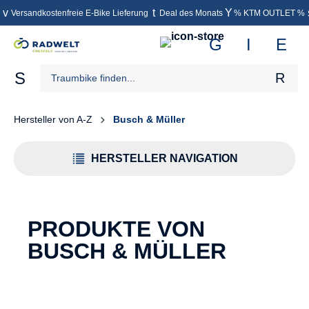
Versandkostenfreie E-Bike Lieferung
Deal des Monats
% KTM OUTLET %
inhalt springen
Hersteller von A-Z
Busch & Müller
HERSTELLER NAVIGATION
PRODUKTE VON
BUSCH & MÜLLER