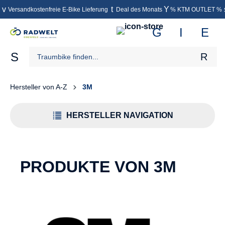
Versandkostenfreie E-Bike Lieferung
Deal des Monats
% KTM OUTLET %
inhalt springen
Hersteller von A-Z
3M
HERSTELLER NAVIGATION
PRODUKTE VON 3M