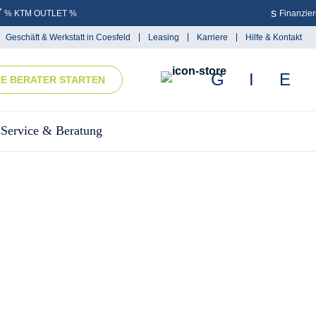
% KTM OUTLET %
Finanzie
Geschäft & Werkstatt in Coesfeld
Leasing
Karriere
Hilfe & Kontakt
KE BERATER STARTEN
Service & Beratung