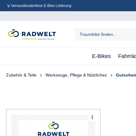
Versandkostenfreie E-Bike Lieferung
inhalt springen
E-Bikes
Fahrrä
Zubehör & Teile
Werkzeuge, Pflege & Nützliches
Gutschei