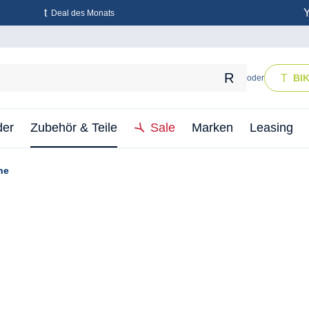
Deal des Monats
BI
oder
der
Zubehör & Teile
Sale
Marken
Leasing
ne