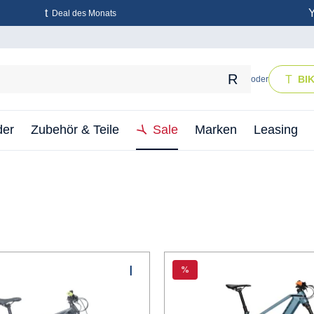
Deal des Monats
BI
oder
der
Zubehör & Teile
Sale
Marken
Leasing
%