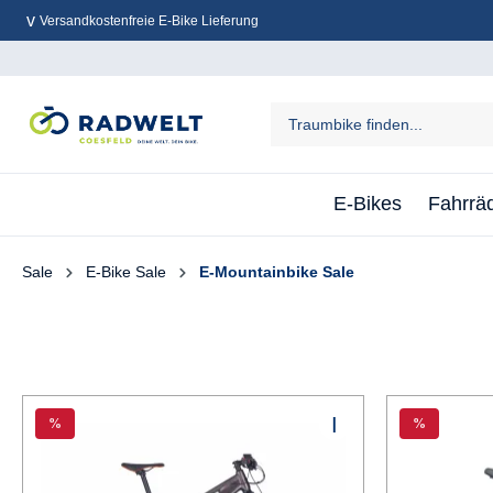
Versandkostenfreie E-Bike Lieferung
inhalt springen
E-Bikes
Fahrrä
Sale
E-Bike Sale
E-Mountainbike Sale
%
%