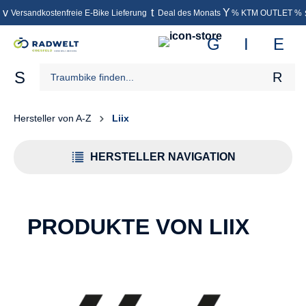
Versandkostenfreie E-Bike Lieferung
Deal des Monats
% KTM OUTLET %
inhalt springen
Hersteller von A-Z
Liix
HERSTELLER NAVIGATION
PRODUKTE VON LIIX