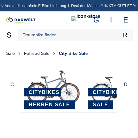
Versandkostenfreie E-Bike Lieferung
Deal des Monats
% KTM OUTLET %
inhalt springen
Sale
Fahrrad Sale
City Bike Sale
CITYBIKES 
CITYBIKES DAM
HERREN SALE
SALE