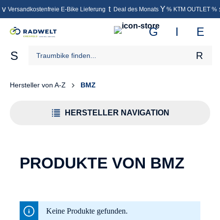
Versandkostenfreie E-Bike Lieferung
Deal des Monats
% KTM OUTLET %
inhalt springen
Hersteller von A-Z
BMZ
HERSTELLER NAVIGATION
PRODUKTE VON BMZ
Keine Produkte gefunden.