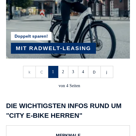
Doppelt sparen!
MIT RADWELT-LEASING
MEHR ERFAHREN
1
2
3
4
von
4
Seiten
DIE WICHTIGSTEN INFOS RUND UM
"CITY E-BIKE HERREN"
MERKMALE