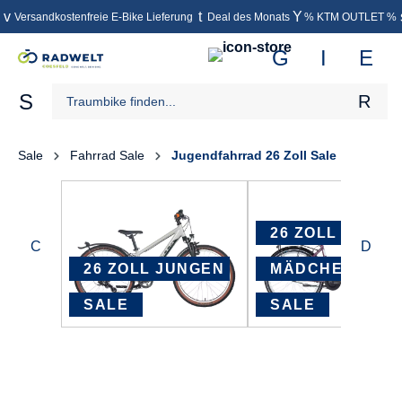
Versandkostenfreie E-Bike Lieferung
Deal des Monats
% KTM OUTLET %
inhalt springen
Sale
Fahrrad Sale
Jugendfahrrad 26 Zoll Sale
26 ZOLL 
26 ZOLL JUNGEN 
MÄDCHEN 
SALE
SALE