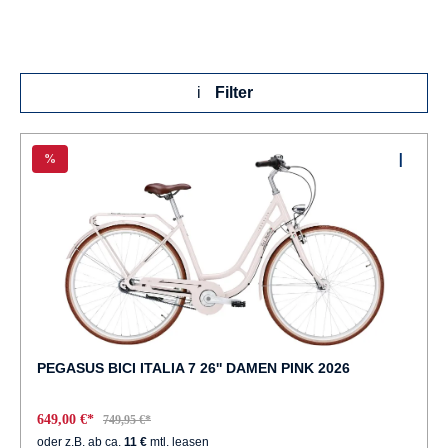
Filter
%
PEGASUS BICI ITALIA 7 26'' DAMEN PINK 2026
649,00 €*
749,95 €*
oder z.B. ab ca.
11 €
mtl. leasen