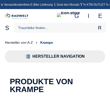
Versandkostenfreie E-Bike Lieferung
Deal des Monats
% KTM OUTLET %
inhalt springen
Hersteller von A-Z
Krampe
HERSTELLER NAVIGATION
PRODUKTE VON
KRAMPE