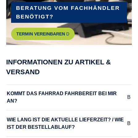
Aluminium
BERATUNG VOM FACHHÄNDLER
BENÖTIGT?
MODELLJAHR :
TERMIN VEREINBAREN
2026
PEDALE :
INFORMATIONEN ZU ARTIKEL &
Urban Pedale mit Griptape
VERSAND
RADGRÖSSE :
28"
KOMMT DAS FAHRRAD FAHRBEREIT BEI MIR 
AN?
RAHMEN :
6061 Aluminium
WIE LANG IST DIE AKTUELLE LIEFERZEIT? / WIE 
IST DER BESTELLABLAUF?
RAHMENGRÖSSE :