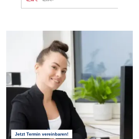
6,95 €*
ca. 16,5 Kg
GÄNGE :
7
HINTERRADNABE :
Shimano Nexus 7-Gang, mit Rücktritt
KETTENSCHUTZ :
Stahl
KURBELGARNITUR :
SR SUNTOUR CW17, 38T
Jetzt Termin vereinbaren!
LENKER :