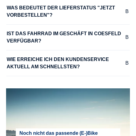
45 cm
WAS BEDEUTET DER LIEFERSTATUS "JETZT 
VORBESTELLEN"?
RÜCKLICHT :
Fuxon R-20, LED mit Standlichtfunktion
IST DAS FAHRRAD IM GESCHÄFT IN COESFELD 
VERFÜGBAR?
RÜCKTRITTBREMSE :
WIE ERREICHE ICH DEN KUNDENSERVICE 
Ja
AKTUELL AM SCHNELLSTEN?
SATTEL :
Classic Comfort
SATTELSTÜTZE :
Aluminium
SCHALTHEBEL :
Noch nicht das passende (E-)Bike