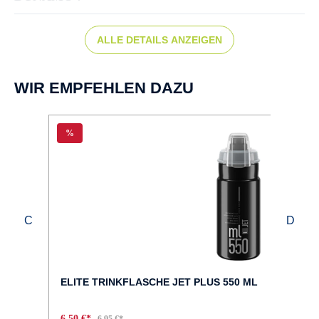
Nabendynamo
ALLE DETAILS ANZEIGEN
FARBE :
schwarz
WIR EMPFEHLEN DAZU
FELGEN :
%
DBM-2
GABEL :
Full Hi-Ten Unicrown
GEPÄCKTRÄGER :
MonkeyLoad Systemgepäckträger
ELITE TRINKFLASCHE JET PLUS 550 ML
GEWICHT :
6,50 €*