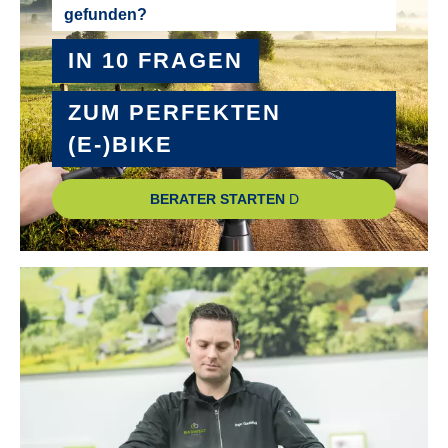
gefunden?
SHIMANO Nexus SL-C3000 Revoshift
IN 10 FRAGEN
SCHALTUNGSTYP :
Nabenschaltung
ZUM PERFEKTEN
(E-)BIKE
SCHEINWERFER :
Fuxon DHL-511, LED mit Schalter
BERATER STARTEN
SCHUTZBLECHE :
Stahl
SONSTIGES :
Mittelbauständer, zulässiges Gesamtgewicht 135 kg
STEUERSATZ :