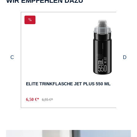
WIR EMPFEHLEN DAZU
FELGEN :
%
DBM-2
GABEL :
Full Hi-Ten Unicrown
GEPÄCKTRÄGER :
MonkeyLoad Systemgepäckträger
ELITE TRINKFLASCHE JET PLUS 550 ML
GEWICHT :
6,50 €*
6,95 €*
ca. 16,5 Kg
GÄNGE :
7