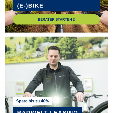
(E-)BIKE
SCHEINWERFER :
Fuxon DHL-511, LED mit Schalter
BERATER STARTEN
SCHUTZBLECHE :
Stahl
SONSTIGES :
Mittelbauständer, zulässiges Gesamtgewicht 135 kg
STEUERSATZ :
FSA B-52S 1-1/8"
VORBAU :
Spare bis zu 40%
Quill
RADWELT LEASING