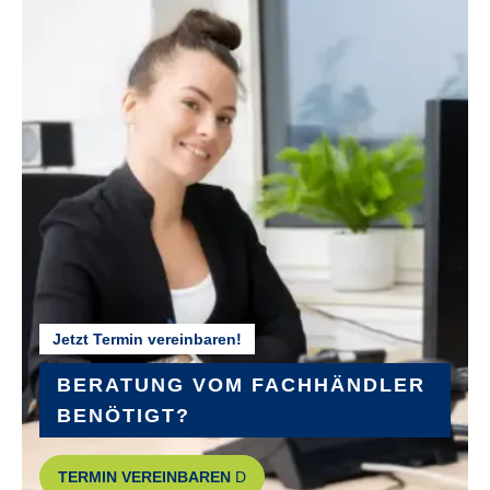
HINTERRADNABE :
Shimano Nexus 7-Gang, mit Rücktritt
KETTENSCHUTZ :
Stahl
KURBELGARNITUR :
SR SUNTOUR CW17, 38T
Jetzt Termin vereinbaren!
LENKER :
Aluminium
BERATUNG VOM FACHHÄNDLER
BENÖTIGT?
MODELLJAHR :
TERMIN VEREINBAREN
2026