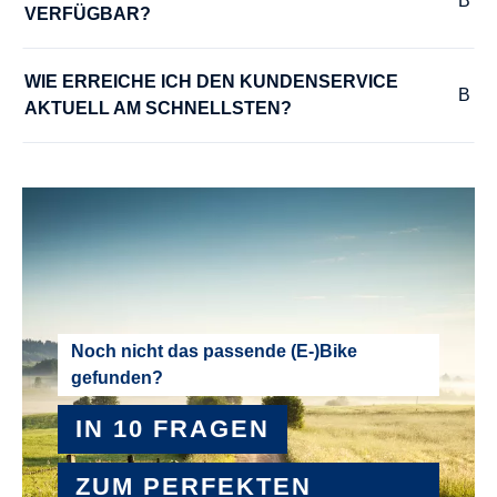
VERFÜGBAR?
RÜCKTRITTBREMSE :
WIE ERREICHE ICH DEN KUNDENSERVICE 
Ja
AKTUELL AM SCHNELLSTEN?
SATTEL :
Classic Comfort
SATTELSTÜTZE :
Aluminium
SCHALTHEBEL :
Noch nicht das passende (E-)Bike
gefunden?
SHIMANO Nexus SL-C3000 Revoshift
IN 10 FRAGEN
SCHALTUNGSTYP :
Nabenschaltung
ZUM PERFEKTEN