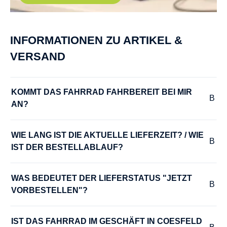
PEDALE :
INFORMATIONEN ZU ARTIKEL &
Urban Pedale mit Griptape
VERSAND
RADGRÖSSE :
28"
KOMMT DAS FAHRRAD FAHRBEREIT BEI MIR 
AN?
RAHMEN :
6061 Aluminium
WIE LANG IST DIE AKTUELLE LIEFERZEIT? / WIE 
IST DER BESTELLABLAUF?
RAHMENGRÖSSE :
45 cm
, 50 cm
, 55 cm
WAS BEDEUTET DER LIEFERSTATUS "JETZT 
VORBESTELLEN"?
RÜCKLICHT :
Fuxon R-20, LED mit Standlichtfunktion
IST DAS FAHRRAD IM GESCHÄFT IN COESFELD 