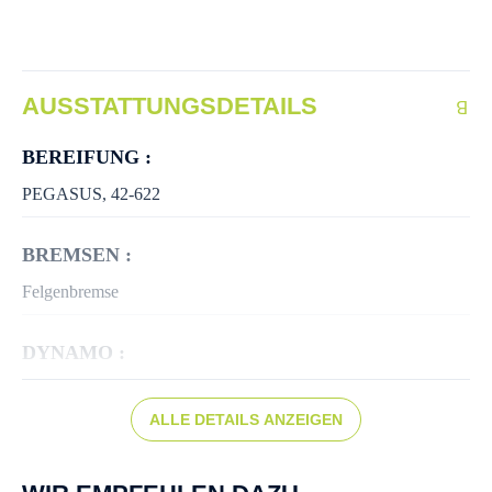
AUSSTATTUNGSDETAILS
BEREIFUNG :
PEGASUS, 42-622
BREMSEN :
Felgenbremse
DYNAMO :
Nabendynamo
ALLE DETAILS ANZEIGEN
FARBE :
blau