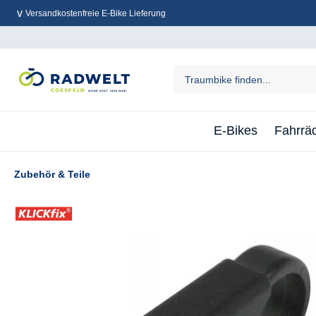
Versandkostenfreie E-Bike Lieferung
inhalt springen
E-Bikes
Fahrrä
Zubehör & Teile