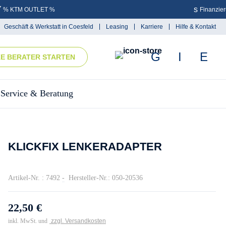
% KTM OUTLET %
Finanzie
Geschäft & Werkstatt in Coesfeld
Leasing
Karriere
Hilfe & Kontakt
KE BERATER STARTEN
Service & Beratung
KLICKFIX LENKERADAPTER
Artikel-Nr. : 7492
-
Hersteller-Nr.: 050-20536
22,50 €
inkl. MwSt. und
zzgl. Versandkosten