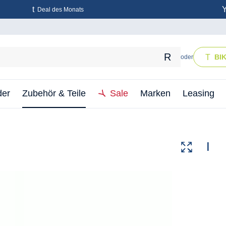
Deal des Monats
BI
oder
der
Zubehör & Teile
Sale
Marken
Leasing