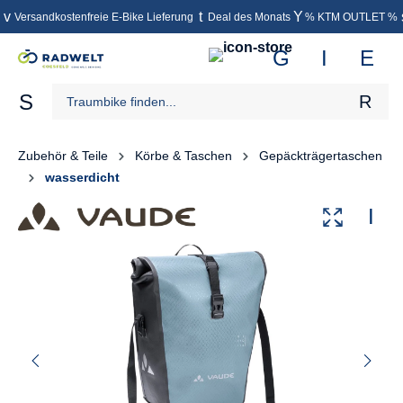
Versandkostenfreie E-Bike Lieferung
Deal des Monats
% KTM OUTLET %
inhalt springen
Zubehör & Teile
Körbe & Taschen
Gepäckträgertaschen
wasserdicht