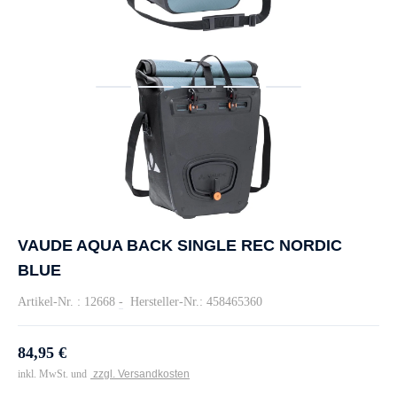
VAUDE AQUA BACK SINGLE REC NORDIC
BLUE
Artikel-Nr. : 12668
-
Hersteller-Nr.: 458465360
84,95 €
inkl. MwSt. und
zzgl. Versandkosten