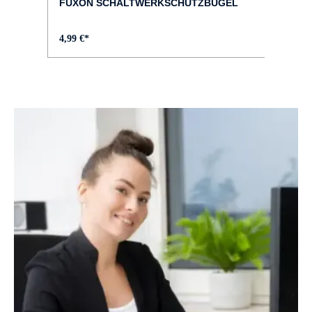
FUXON SCHALTWERKSCHUTZBÜGEL
GÄNGE :
4,99 €*
7
KURBELGARNITUR :
leichte Aluminium-Kurbel 127mm lang
LENKER :
breiter Aluminium-Lenker
MODELLJAHR :
2026
RADGRÖSSE :
20"