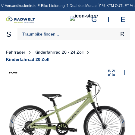
Versandkostenfreie E-Bike Lieferung
Deal des Monats
% KTM OUTLET %
inhalt springen
Fahrräder
Kinderfahrrad 20 - 24 Zoll
Kinderfahrrad 20 Zoll