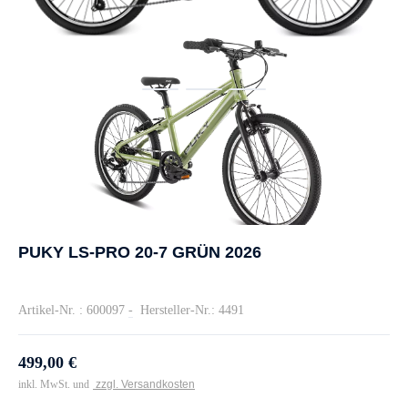
PUKY LS-PRO 20-7 GRÜN 2026
Artikel-Nr. : 600097
-
Hersteller-Nr.: 4491
499,00 €
inkl. MwSt. und
zzgl. Versandkosten