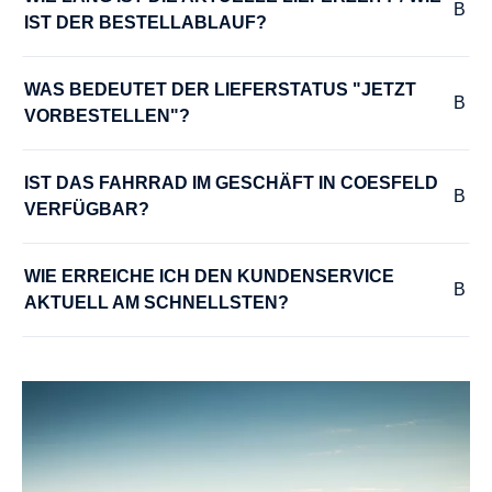
IST DER BESTELLABLAUF?
SCHALTUNGSTYP :
Kettenschaltung
WAS BEDEUTET DER LIEFERSTATUS "JETZT 
VORBESTELLEN"?
SONSTIGES :
zulässiges Gesamtgewicht 60kg, Seitenständer,
IST DAS FAHRRAD IM GESCHÄFT IN COESFELD 
VERFÜGBAR?
VORBAU :
WIE ERREICHE ICH DEN KUNDENSERVICE 
leichter Ahead-Vorbau
AKTUELL AM SCHNELLSTEN?
Technische Ausstattungsänderungen und Irrtümer
vorbehalten.