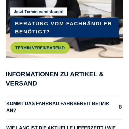
Jetzt Termin vereinbaren!
RAHMEN :
Aluminium
BERATUNG VOM FACHHÄNDLER
BENÖTIGT?
RAHMENGRÖSSE :
TERMIN VEREINBAREN
28 cm
RÜCKTRITTBREMSE :
INFORMATIONEN ZU ARTIKEL &
Nein
VERSAND
SATTEL :
spezieller Kindersattel
KOMMT DAS FAHRRAD FAHRBEREIT BEI MIR 
AN?
SCHALTHEBEL :
Drehgriffschalter mit Gang-Anzeige
WIE LANG IST DIE AKTUELLE LIEFERZEIT? / WIE 