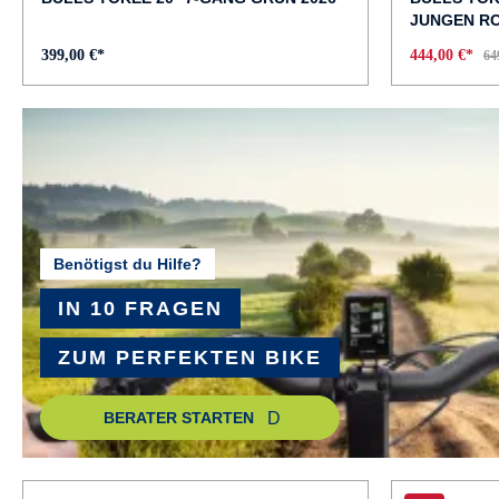
JUNGEN RO
399,00 €*
444,00 €*
64
Benötigst du Hilfe?
IN 10 FRAGEN
ZUM PERFEKTEN BIKE
BERATER STARTEN