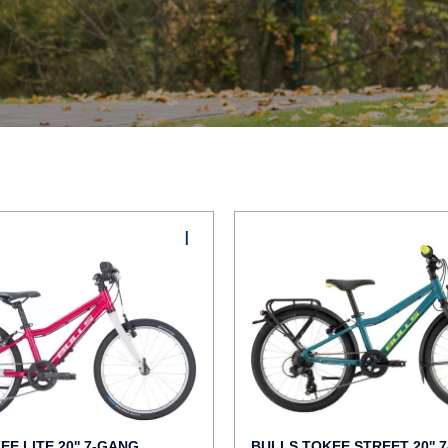
E LITE 20'' 7-GANG
BULLS TOKEE STREET 20'' 