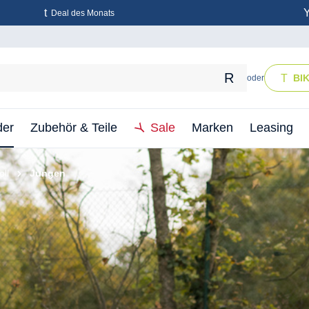
Deal des Monats
BI
oder
der
Zubehör & Teile
Sale
Marken
Leasing
oll
Jungen