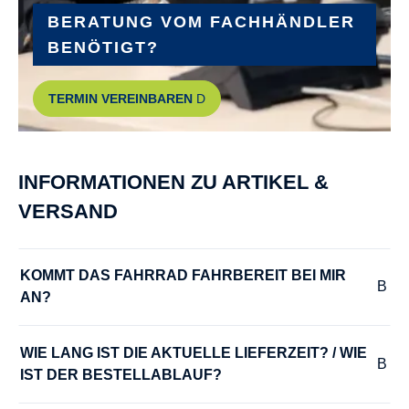
breiter Lenker aus leichtem Alumiium
BERATUNG VOM FACHHÄNDLER
BENÖTIGT?
MODELLJAHR :
TERMIN VEREINBAREN
2026
PEDALE :
INFORMATIONEN ZU ARTIKEL &
Rutschfeste Pedalen
VERSAND
RADGRÖSSE :
20"
KOMMT DAS FAHRRAD FAHRBEREIT BEI MIR 
AN?
RAHMEN :
Aluminium
WIE LANG IST DIE AKTUELLE LIEFERZEIT? / WIE 
IST DER BESTELLABLAUF?
RAHMENGRÖSSE :