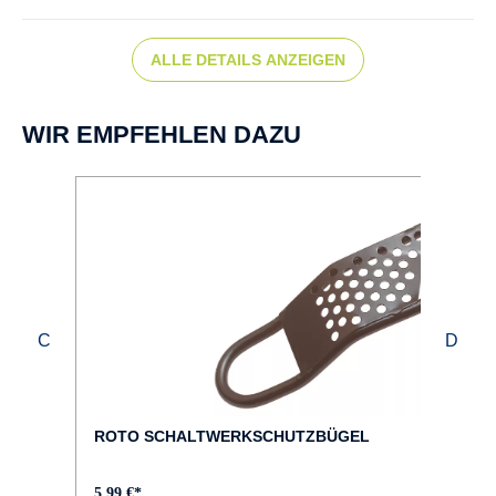
verstellbar
ALLE DETAILS ANZEIGEN
BREMSTYP :
V-Brake
WIR EMPFEHLEN DAZU
FAHRRAD-TYP :
Kinder
FARBE :
grün
FELGEN :
Aluminium
ROTO SCHALTWERKSCHUTZBÜGEL
GABEL :
5,99 €*