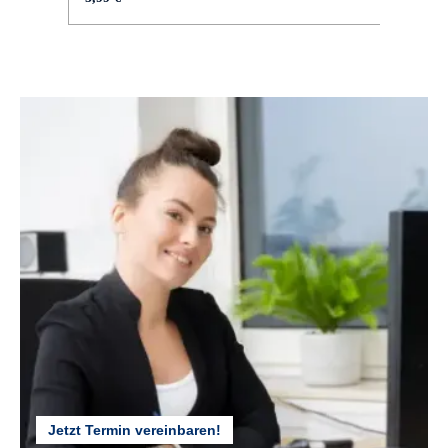
Aluminium mit 11/8 Zoll Stahl-Schaft
GEWICHT :
ca. 10 kg
GÄNGE :
7
HERSTELLERFARBE :
türkis schwarz
KURBELGARNITUR :
Aluminium, 127 mm
Jetzt Termin vereinbaren!
LENKER :