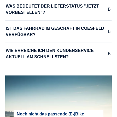
28 cm
WAS BEDEUTET DER LIEFERSTATUS "JETZT 
VORBESTELLEN"?
RÜCKLICHT :
LED Rücklicht mit Standlicht
IST DAS FAHRRAD IM GESCHÄFT IN COESFELD 
VERFÜGBAR?
RÜCKTRITTBREMSE :
WIE ERREICHE ICH DEN KUNDENSERVICE 
Nein
AKTUELL AM SCHNELLSTEN?
SATTEL :
Speziell für Kinder entwickelter, komfortabler, leichter Sattel
SATTELSTÜTZE :
Patent, Aluminium mit Anzeige des maximalen Auszuges
SCHALTHEBEL :
Noch nicht das passende (E-)Bike