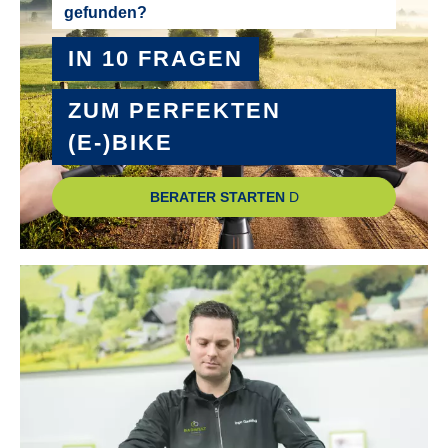
gefunden?
Thumb Tap Trigger mit Ganganzeige
IN 10 FRAGEN
SCHALTUNGSTYP :
Kettenschaltung
ZUM PERFEKTEN
(E-)BIKE
SCHALTWERK :
7-Gang Kettenschaltung
BERATER STARTEN
SCHEINWERFER :
LED-Scheinwerfer mit An/Aus-Automatik
SCHUTZBLECHE :
Aluminium
STEUERSATZ :