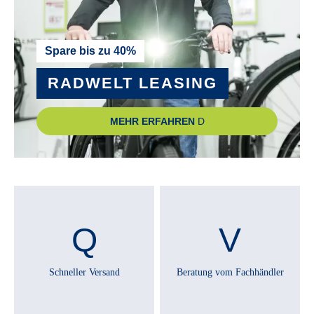
Semi-Intergrated
STÄNDER :
Spare bis zu 40%
Seitenständer
RADWELT LEASING
ZAHNRIEMEN :
MEHR ERFAHREN
Nein
ZULÄSSIGES GESAMTGEWICHT :
60 kg
Technische Ausstattungsänderungen und Irrtümer
vorbehalten.
Schneller Versand
Beratung vom Fachhändler