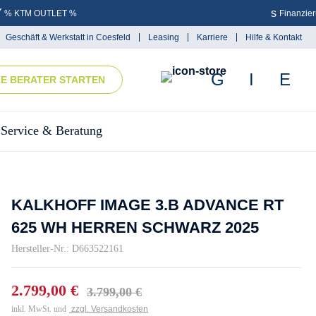
% KTM OUTLET %
Finanzie
Geschäft & Werkstatt in Coesfeld
Leasing
Karriere
Hilfe & Kontakt
KE BERATER STARTEN
Service & Beratung
KALKHOFF IMAGE 3.B ADVANCE RT
625 WH HERREN SCHWARZ 2025
Hersteller-Nr.: D663522161
2.799,00 €
3.799,00 €
inkl. MwSt. und
zzgl. Versandkosten