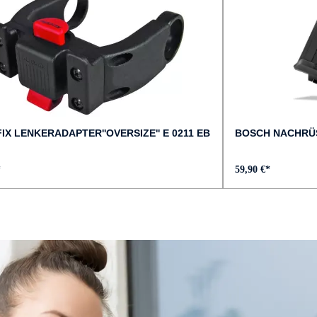
GÄNGE :
5
KURBELGARNITUR :
Aluminium
IX LENKERADAPTER''OVERSIZE'' E 0211 EB
BOSCH NACHRÜ
MODELLJAHR :
*
59,90 €*
2025
MOTOR-SPANNUNG :
36 V
MOTOR-UNTERSTÜTZUN
bis zu 25 km/h