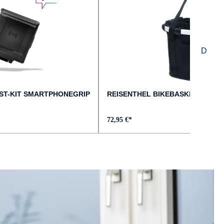
ST-KIT SMARTPHONEGRIP
REISENTHEL BIKEBASKET LENK
72,95 €*
G :