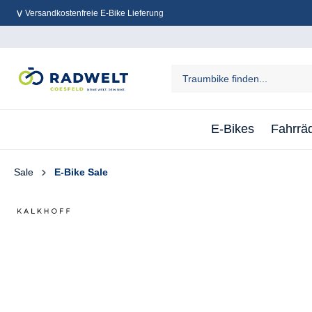
Versandkostenfreie E-Bike Lieferung
inhalt springen
E-Bikes
Fahrrä
Sale
E-Bike Sale