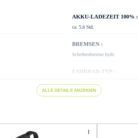
AKKU-LADEZEIT 100% :
ca. 5,6 Std.
BREMSEN :
Scheibenbremse hydr.
FAHRRAD-TYP :
City
ALLE DETAILS ANZEIGEN
FELGEN :
Aluminium, Hohlkammer, geöst
GEPÄCKTRÄGER :
MIK Systemgepäckträger