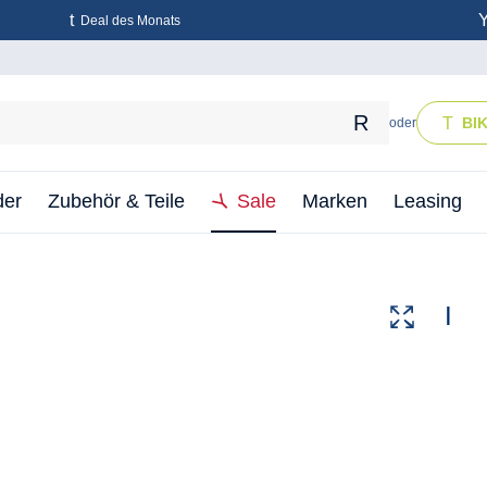
Deal des Monats
BI
oder
der
Zubehör & Teile
Sale
Marken
Leasing