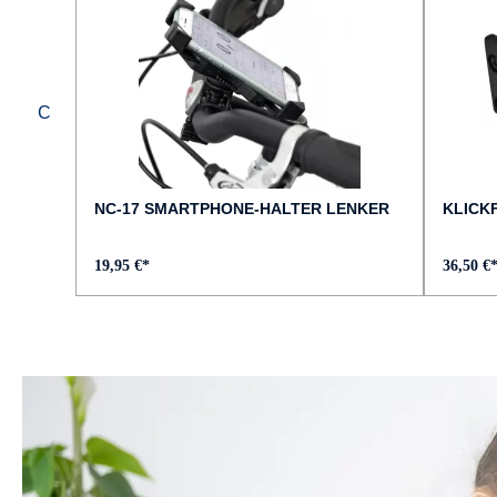
GEWICHT :
ca. 29 kg
HINTERRADNABE :
Shimano Nexus
NC-17 SMARTPHONE-HALTER LENKER
KLICKF
LENKER :
19,95 €*
36,50 €
Tour, Aluminium
MOTOR-LEISTUNG :
75 Nm
MOTOR-TYP :
Bosch Performance Line smart System