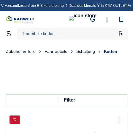
Versandkostenfreie E-Bike Lieferung
Deal des Monats
% KTM OUTLET %
inhalt springen
Zubehör & Teile
Fahrradteile
Schaltung
Ketten
Filter
%