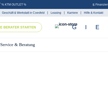
% KTM OUTLET %
Finanzie
Geschäft & Werkstatt in Coesfeld
Leasing
Karriere
Hilfe & Kontakt
KE BERATER STARTEN
Service & Beratung