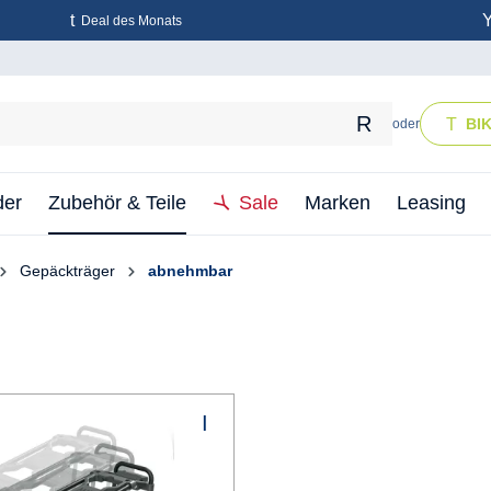
Deal des Monats
BI
oder
der
Zubehör & Teile
Sale
Marken
Leasing
Gepäckträger
abnehmbar