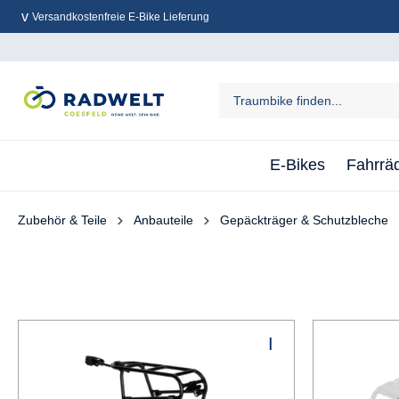
Versandkostenfreie E-Bike Lieferung
inhalt springen
E-Bikes
Fahrrä
Zubehör & Teile
Anbauteile
Gepäckträger & Schutzbleche