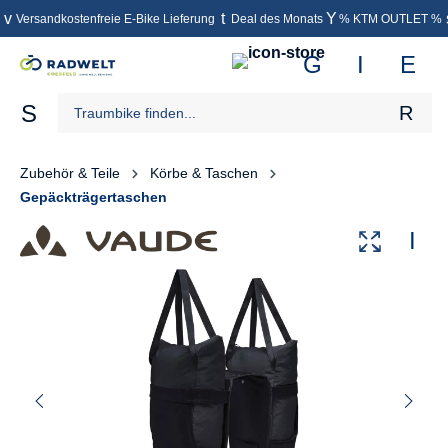
Versandkostenfreie E-Bike Lieferung
Deal des Monats
% KTM OUTLET %
inhalt springen
Zubehör & Teile
Körbe & Taschen
Gepäckträgertaschen