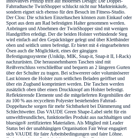
Innovatives Prinzip trifft auf modernes Design: Die Doppel-
Fahrradtasche TwinShopper schluckt nicht nur Markteinkäufe,
sondern eignet sich ebenso für den Besuch im Fitness-Studio.
Der Clou: Die schicken Einzeltaschen können zum Einkauf oder
Sport aus dem am Rad befestigten Halter genommen werden.
Anbringen und Abnehmen der TwinShopper sind mit wenigen
Handgriffen erledigt. Der die beiden Holster verbindende Steg
wird einfach auf den Gepäckträger gelegt und über Klettbänder
oben und seitlich unten befestigt. Er bietet mit 4 eingearbeiteten
Ösen auch die Möglichkeit, eines der gängigen
Befestigungssysteme (Uniklip, MIK, Snap-it, Snap-it II, I-Rack)
nachzurüsten. Die herausnehmbaren Taschen sind mit
Reißverschluss verschließbar und bequem an 2 längeren Gurten
über der Schulter zu tragen. Bei schwererer oder voluminöserer
Last können die Holster zum seitlichen Beladen geöffnet und
über ein Zugband komprimiert werden. Die Taschen werden
zusätzlich oben über einen Druckknopf am Holster befestigt.
Reflektierende Elemente und die mitgelieferten Regenhüllen der
zu 100 % aus recyceltem Polyester bestehenden Fahrrad-
Doppeltasche sorgen für mehr Sichtbarkeit bei Dämmerung und
Schlechtwetter. Das VAUDE Green Shape-Label steht für ein
umweltfreundliches, funktionelles Produkt aus nachhaltigen und
bluesign® zertifizierten Materialien. Als Mitglied mit Leader
Status bei der unabhängigen Organisation Fair Wear engagiert
sich VAUDE für faire Arbeitsbedingungen und faire Löhne.