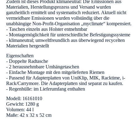
Zudem ist dieses Produkt klimaneutral: Die Emissionen aus
Materialien, Herstellungsprozess und Versand wurden
ganzheitlich ermittelt und systematisch reduziert. Aktuell nicht
vermeidbare Emissionen wurden vollständig über die
unabhängige Non-Profit-Organisation „myclimate“ kompensiert.
- Taschen einzeln aus Holster entnehmbar
- Montagemöglichkeit für unterschiedliche Befestigungssysteme
- klimaneutral; umweltfreundlich aus überwiegend recycelten
Materialien hergestellt
Eigenschaften
- Doppelte Radtasche
- 2 herausnehmbare Umhängetaschen
- Einfache Montage mit den mitgelieferten Riemen
- Passend für Adapterplatten von UniKlip, MIK, Racktime, i-
Rack/Carrymore. Die Adapterplatten sind separat zu kaufen.
- Regenhülle: im Lieferumfang enthalten
Modell: 16161010
Gewicht: 1280 g
Volumen: 44 l
Maße: 42 x 32 x 52 cm