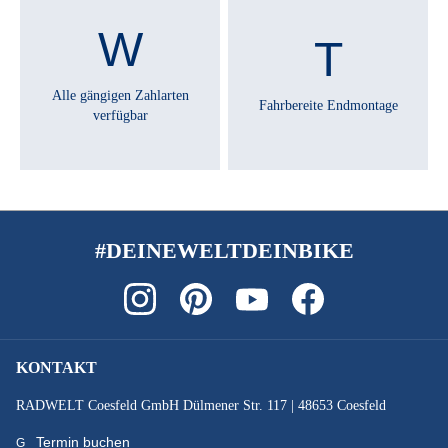
SATTEL :
Selle Royal New Lookin
Alle gängigen Zahlarten
Fahrbereite Endmontage
verfügbar
SATTELSTÜTZE :
Cane Creek New Thudbuster ST Evo-2
SCHALTHEBEL :
Enviolo grip shift Twist Display Pure
#DEINEWELTDEINBIKE
SCHALTUNGSTYP :
Enviolo
KONTAKT
SCHALTWERK :
RADWELT Coesfeld GmbH Dülmener Str. 117 | 48653 Coesfeld
Enviolo 380
Termin buchen