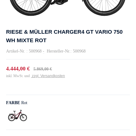
RIESE & MÜLLER CHARGER4 GT VARIO 750
WH MIXTE ROT
Artikel-Nr. : 500968
-
Hersteller-Nr.: 500968
4.444,00 €
5.869,00 €
inkl. MwSt. und
zzgl. Versandkosten
FARBE
Rot