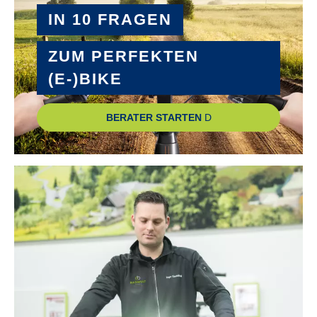
IN 10 FRAGEN
MOTOR-UNTERSTÜTZUNG :
bis 25 km/h
ZUM PERFEKTEN
(E-)BIKE
NABE SCHALTUNGSART :
Enviolo 380
BERATER STARTEN
NABE VORDERRAD :
Novatec Disc 32H
PEDALE :
VP R&M Custom
RADGRÖSSE :
27,5"