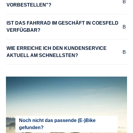
VORBESTELLEN"?
LENKER :
Humpert ergotec Ergo XXL, 31,8 mm
IST DAS FAHRRAD IM GESCHÄFT IN COESFELD 
VERFÜGBAR?
MODELLJAHR :
WIE ERREICHE ICH DEN KUNDENSERVICE 
2025
AKTUELL AM SCHNELLSTEN?
MOTOR :
Mittelmotor
MOTOR-LEISTUNG :
85 Nm
MOTOR-TYP :
Noch nicht das passende (E-)Bike
gefunden?
Bosch Performance Line CX smart System