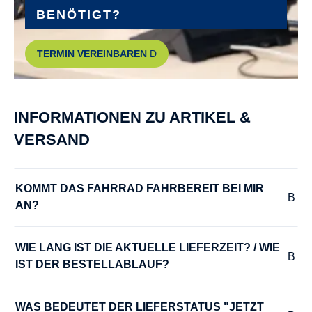
BENÖTIGT?
GÄNGE :
TERMIN VEREINBAREN
stufenlos
HERSTELLERFARBE :
INFORMATIONEN ZU ARTIKEL &
dark red matt
VERSAND
HINTERRADNABE :
Enviolo Trekking
KOMMT DAS FAHRRAD FAHRBEREIT BEI MIR 
AN?
KURBELGARNITUR :
FSA/Riese & Müller, 170 mm
WIE LANG IST DIE AKTUELLE LIEFERZEIT? / WIE 
IST DER BESTELLABLAUF?
LADEGERÄT :
Bosch 4 A
WAS BEDEUTET DER LIEFERSTATUS "JETZT 