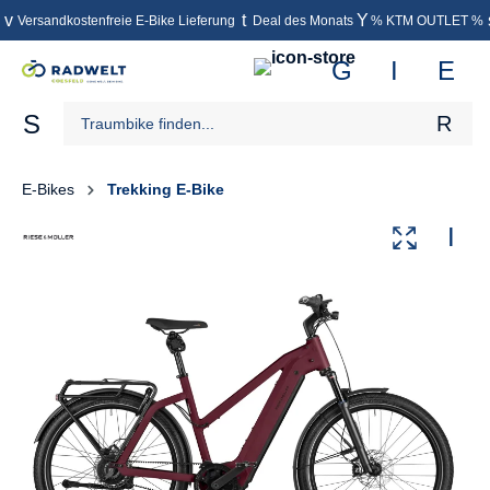
Versandkostenfreie E-Bike Lieferung
Deal des Monats
% KTM OUTLET %
inhalt springen
E-Bikes
Trekking E-Bike