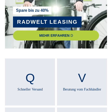
RAHMEN :
Spare bis zu 40%
Aluminium
RADWELT LEASING
RAHMENGRÖSSE :
MEHR ERFAHREN
46 cm
REMOTE :
Bosch LED Remote
RÜCKLICHT :
Axa Juno Signal LED
Schneller Versand
Beratung vom Fachhändler
RÜCKTRITTBREMSE :
Nein