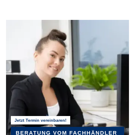
FELGEN :
Rodi Tryp35 Evo 27,5"
GABEL :
SR Suntour Mobie 34
GEPÄCKTRÄGER :
Riese & Müller, MIK
GEWICHT :
ca. 30,1 Kg
Jetzt Termin vereinbaren!
GRIFFE :
Ergon ergonomic
BERATUNG VOM FACHHÄNDLER