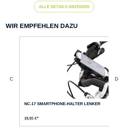
ALLE DETAILS ANZEIGEN
BREMSEN :
Scheibenbremse hydr.
WIR EMPFEHLEN DAZU
BREMSTYP :
Magura MT4
DISPLAY :
Bosch Kiox 300
FARBE :
rot
NC-17 SMARTPHONE-HALTER LENKER
FEDERWEG VORNE :
19,95 €*
100 mm