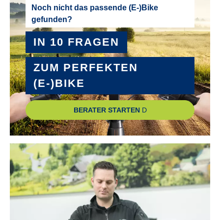
SATTEL :
Noch nicht das passende (E-)Bike
spezieller Kindersattel
gefunden?
IN 10 FRAGEN
SCHALTUNGSTYP :
ohne Schaltung
ZUM PERFEKTEN
(E-)BIKE
SONSTIGES :
zulässiges Gesamtgewicht 60kg, Seitenständer,
BERATER STARTEN
VORBAU :
leichter Ahead-Vorbau
Technische Ausstattungsänderungen und Irrtümer
vorbehalten.