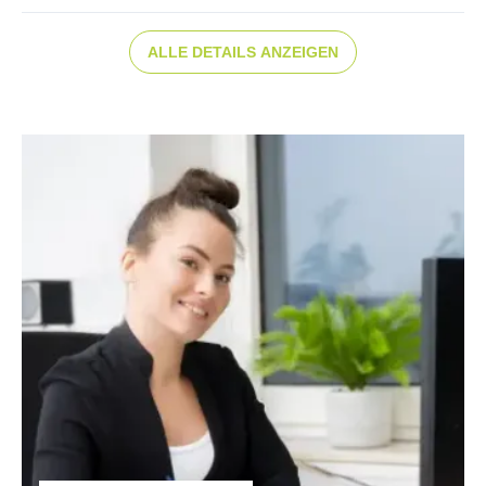
ergonomisch angepasst, verstellbar
ALLE DETAILS ANZEIGEN
FARBE :
pink
FELGEN :
Aluminiumfelge
GABEL :
leichte Gabel mit 1 1/8 Zoll Aluminium-Schaft
GEWICHT :
ca. 6 kg
GÄNGE :