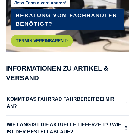
Jetzt Termin vereinbaren!
1
BERATUNG VOM FACHHÄNDLER
KETTENSCHUTZ :
BENÖTIGT?
Hebie Chainlooper Kettenschutz
TERMIN VEREINBAREN
KURBELGARNITUR :
leichte Aluminium-Kurbel 89mm lang
INFORMATIONEN ZU ARTIKEL &
LENKER :
VERSAND
breiter und hoher Alu-Lenker, in der Länge drehbar f. optimale
Sitzposition
KOMMT DAS FAHRRAD FAHRBEREIT BEI MIR 
AN?
MODELLJAHR :
2026
WIE LANG IST DIE AKTUELLE LIEFERZEIT? / WIE 
IST DER BESTELLABLAUF?