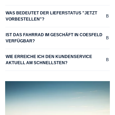
PEDALE :
rutschfeste Pedale mit drittem Reflektor
WAS BEDEUTET DER LIEFERSTATUS "JETZT 
VORBESTELLEN"?
RADGRÖSSE :
18"
IST DAS FAHRRAD IM GESCHÄFT IN COESFELD 
VERFÜGBAR?
RAHMEN :
Aluminium
WIE ERREICHE ICH DEN KUNDENSERVICE 
AKTUELL AM SCHNELLSTEN?
RAHMENGRÖSSE :
22 cm
RÜCKTRITTBREMSE :
Nein