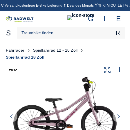
Versandkostenfreie E-Bike Lieferung
Deal des Monats
% KTM OUTLET %
inhalt springen
Fahrräder
Spielfahrrad 12 - 18 Zoll
Spielfahrrad 18 Zoll