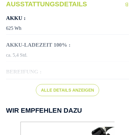
AUSSTATTUNGSDETAILS
AKKU :
625 Wh
AKKU-LADEZEIT 100% :
ca. 5,4 Std.
BEREIFUNG :
SUPERO Optima Safe Anti-Puncture 50-622
ALLE DETAILS ANZEIGEN
BREMSEN :
Scheibenbremse hydr.
WIR EMPFEHLEN DAZU
DISPLAY :