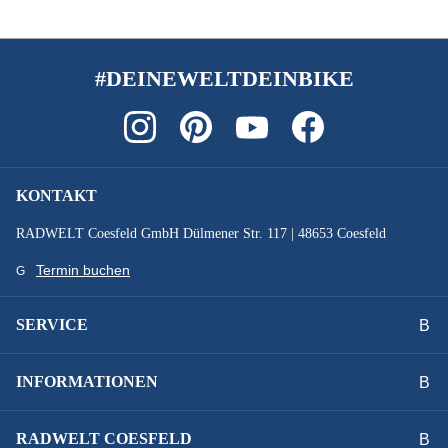
SCHUTZBLECHE :
SKS PET
#DEINEWELTDEINBIKE
SONSTIGES :
zulässiges Gesamtgewicht 135 kg
KONTAKT
STEUERSATZ :
RADWELT Coesfeld GmbH Dülmener Str. 117 | 48653 Coesfeld
FSA No.57B-1, 1.5" TAPER LOOKING
Termin buchen
SYSTEMLEISTUNG :
SERVICE
625 Wh
INFORMATIONEN
VORBAU :
SUV-S, CCS Slot Mount ready
RADWELT COESFELD