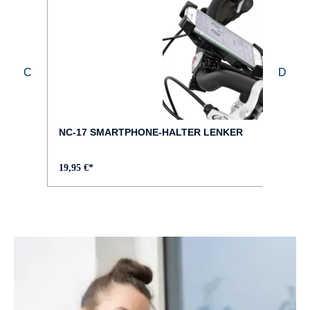
Bosch Intuvia 100
FAHRRAD-TYP :
Trekking
FARBE :
lila
NC-17 SMARTPHONE-HALTER LENKER
FELGEN :
19,95 €*
DDM-2
GABEL :
SR SUNTOUR NEX-E25
GEPÄCKTRÄGER :
MonkeyLoad angeschweißt, in Rahmenfarbe