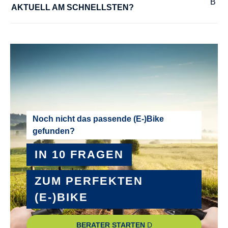
AKTUELL AM SCHNELLSTEN?
MOTOR-UNTERSTÜTZUNG :
bis 25 km/h
NABEN :
SHIMANO Acera RD-M3100 shadow
PEDALE :
Noch nicht das passende (E-)Bike
gefunden?
Trekking Pedale mit Kunststoffkörper mit 2K Kunststoffkäfig
IN 10 FRAGEN
RADGRÖSSE :
28"
ZUM PERFEKTEN
(E-)BIKE
RAHMEN :
Aluminium
BERATER STARTEN