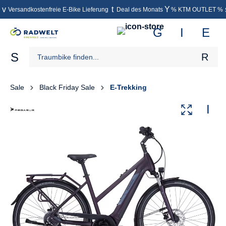
Versandkostenfreie E-Bike Lieferung
Deal des Monats
% KTM OUTLET %
inhalt springen
Sale
Black Friday Sale
E-Trekking