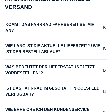
VERSAND
LENKER :
Trekking-SL Comfort double butted
KOMMT DAS FAHRRAD FAHRBEREIT BEI MIR 
AN?
MODELLJAHR :
2024
WIE LANG IST DIE AKTUELLE LIEFERZEIT? / WIE 
IST DER BESTELLABLAUF?
MOTOR-LEISTUNG :
75 Nm
WAS BEDEUTET DER LIEFERSTATUS "JETZT 
VORBESTELLEN"?
MOTOR-SPANNUNG :
36 V
IST DAS FAHRRAD IM GESCHÄFT IN COESFELD 
VERFÜGBAR?
MOTOR-TYP :
WIE ERREICHE ICH DEN KUNDENSERVICE 
Bosch Performance Line smart System