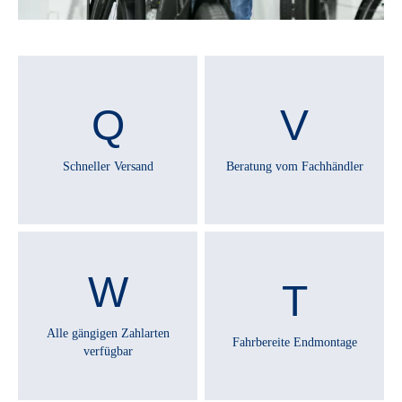
SATTELSTÜTZE :
Aluminium
SCHALTHEBEL :
SHIMANO Alivio SL-M3100
Schneller Versand
Beratung vom Fachhändler
SCHALTUNGSTYP :
Kettenschaltung
SCHALTWERK :
SHIMANO Acera RD-M3100 shadow
Alle gängigen Zahlarten
Fahrbereite Endmontage
verfügbar
SCHEINWERFER :
FUXON FS-50 EB, 50 Lux LED