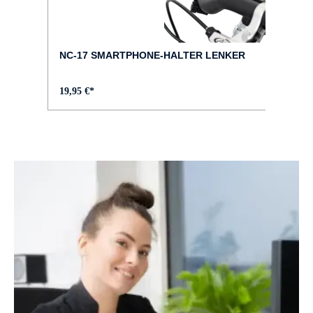
FARBE :
schwarz
NC-17 SMARTPHONE-HALTER LENKER
FELGEN :
19,95 €*
DDM-2
GABEL :
SR SUNTOUR NEX-E25
GEPÄCKTRÄGER :
MonkeyLoad angeschweißt, in Rahmenfarbe
GEWICHT :
ca. 24,6 kg