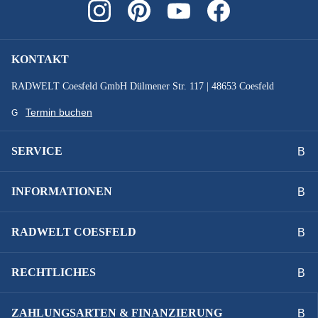
SONSTIGES :
zulässiges Gesamtgewicht 135 kg
KONTAKT
STEUERSATZ :
RADWELT Coesfeld GmbH Dülmener Str. 117 | 48653 Coesfeld
FSA No.57B-1, 1.5" TAPER LOOKING
Termin buchen
SYSTEMLEISTUNG :
SERVICE
625 Wh
INFORMATIONEN
VORBAU :
SUV-S, CCS Slot Mount ready
RADWELT COESFELD
Technische Ausstattungsänderungen und Irrtümer
RECHTLICHES
vorbehalten.
ZAHLUNGSARTEN & FINANZIERUNG