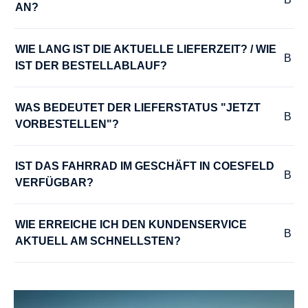
AN?
MODELLJAHR :
2024
WIE LANG IST DIE AKTUELLE LIEFERZEIT? / WIE 
IST DER BESTELLABLAUF?
MOTOR-LEISTUNG :
75 Nm
WAS BEDEUTET DER LIEFERSTATUS "JETZT 
VORBESTELLEN"?
MOTOR-SPANNUNG :
36 V
IST DAS FAHRRAD IM GESCHÄFT IN COESFELD 
VERFÜGBAR?
MOTOR-TYP :
WIE ERREICHE ICH DEN KUNDENSERVICE 
Bosch Performance Line smart System
AKTUELL AM SCHNELLSTEN?
MOTOR-UNTERSTÜTZUNG :
bis 25 km/h