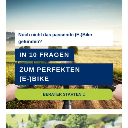
NABEN :
SHIMANO Acera RD-M3100 shadow
PEDALE :
Noch nicht das passende (E-)Bike
gefunden?
Trekking Pedale mit Kunststoffkörper mit 2K Kunststoffkäfig
IN 10 FRAGEN
RADGRÖSSE :
28"
ZUM PERFEKTEN
(E-)BIKE
RAHMEN :
Aluminium
BERATER STARTEN
RAHMENGRÖSSE :
55 cm