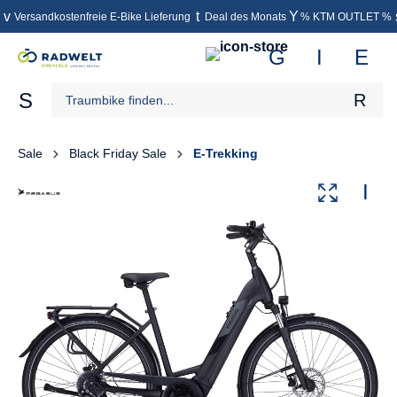
Versandkostenfreie E-Bike Lieferung
Deal des Monats
% KTM OUTLET %
inhalt springen
Sale
Black Friday Sale
E-Trekking