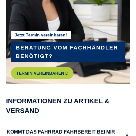
GÄNGE :
9
Jetzt Termin vereinbaren!
HINTERRADNABE :
SHIMANO Acera RD-M3100 shadow
BERATUNG VOM FACHHÄNDLER
BENÖTIGT?
KETTENSCHUTZ :
TERMIN VEREINBAREN
HORN Catena 17
KURBELGARNITUR :
INFORMATIONEN ZU ARTIKEL &
FSA
VERSAND
LENKER :
Trekking-SL Comfort double butted
KOMMT DAS FAHRRAD FAHRBEREIT BEI MIR 