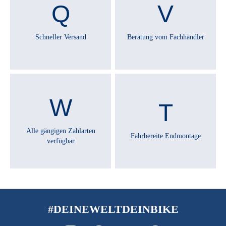
SCHALTHEBEL :
SHIMANO Alivio SL-M3100
Schneller Versand
Beratung vom Fachhändler
SCHALTUNGSTYP :
Kettenschaltung
SCHALTWERK :
SHIMANO Acera RD-M3100 shadow
Alle gängigen Zahlarten
Fahrbereite Endmontage
verfügbar
SCHEINWERFER :
FUXON FS-50 EB, 50 Lux LED
SCHUTZBLECHE :
SKS PET
#DEINEWELTDEINBIKE