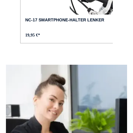
FARBE :
schwarz
NC-17 SMARTPHONE-HALTER LENKER
FELGEN :
19,95 €*
DDM-2
GABEL :
SR SUNTOUR NEX-E25
GEPÄCKTRÄGER :
MonkeyLoad angeschweißt, in Rahmenfarbe
GEWICHT :
ca. 24,6 kg