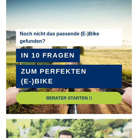
NABEN :
SHIMANO Acera RD-M3100 shadow
PEDALE :
Noch nicht das passende (E-)Bike
gefunden?
Trekking Pedale mit Kunststoffkörper mit 2K Kunststoffkäfig
IN 10 FRAGEN
RADGRÖSSE :
28"
ZUM PERFEKTEN
(E-)BIKE
RAHMEN :
Aluminium
BERATER STARTEN
RAHMENGRÖSSE :
45 cm