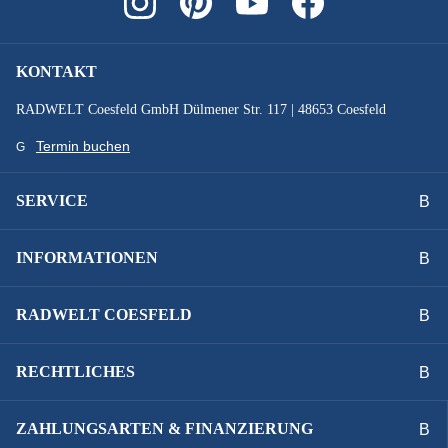
SONSTIGES :
zulässiges Gesamtgewicht 135 kg
KONTAKT
STEUERSATZ :
RADWELT Coesfeld GmbH Dülmener Str. 117 | 48653 Coesfeld
FSA No.57B-1, 1.5" TAPER LOOKING
Termin buchen
SYSTEMLEISTUNG :
SERVICE
500 Wh
INFORMATIONEN
VORBAU :
SUV-S, CCS Slot Mount ready
RADWELT COESFELD
Technische Ausstattungsänderungen und Irrtümer
RECHTLICHES
vorbehalten.
ZAHLUNGSARTEN & FINANZIERUNG