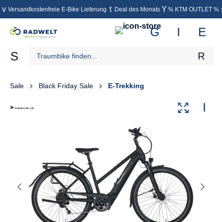
Versandkostenfreie E-Bike Lieferung
Deal des Monats
% KTM OUTLET %
inhalt springen
Sale
Black Friday Sale
E-Trekking