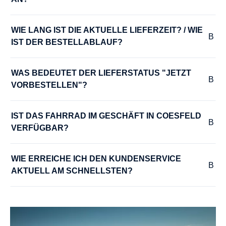
MODELLJAHR :
2024
WIE LANG IST DIE AKTUELLE LIEFERZEIT? / WIE 
IST DER BESTELLABLAUF?
MOTOR-LEISTUNG :
75 Nm
WAS BEDEUTET DER LIEFERSTATUS "JETZT 
VORBESTELLEN"?
MOTOR-SPANNUNG :
36 V
IST DAS FAHRRAD IM GESCHÄFT IN COESFELD 
VERFÜGBAR?
MOTOR-TYP :
WIE ERREICHE ICH DEN KUNDENSERVICE 
Bosch Performance Line smart System
AKTUELL AM SCHNELLSTEN?
MOTOR-UNTERSTÜTZUNG :
bis 25 km/h