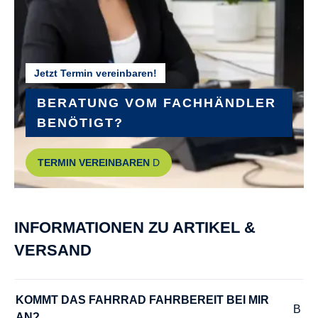
GÄNGE :
9
Jetzt Termin vereinbaren!
HINTERRADNABE :
SHIMANO Acera RD-M3100 shadow
BERATUNG VOM FACHHÄNDLER
BENÖTIGT?
KETTENSCHUTZ :
TERMIN VEREINBAREN
HORN Catena 17
KURBELGARNITUR :
INFORMATIONEN ZU ARTIKEL &
FSA
VERSAND
LENKER :
Trekking-SL Comfort double butted
KOMMT DAS FAHRRAD FAHRBEREIT BEI MIR 
AN?