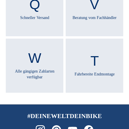
SCHALTHEBEL :
SHIMANO Alivio SL-M3100
Schneller Versand
Beratung vom Fachhändler
SCHALTUNGSTYP :
Kettenschaltung
SCHALTWERK :
SHIMANO Acera RD-M3100 shadow
Alle gängigen Zahlarten
Fahrbereite Endmontage
verfügbar
SCHEINWERFER :
FUXON FS-50 EB, 50 Lux LED
SCHUTZBLECHE :
SKS PET
#DEINEWELTDEINBIKE