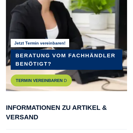
Pegasus DDM-22
GABEL :
SR Suntour NEX-E25 DS
Jetzt Termin vereinbaren!
GEPÄCKTRÄGER :
Gepäckträger in Rahmenfarbe
BERATUNG VOM FACHHÄNDLER
BENÖTIGT?
GEWICHT :
TERMIN VEREINBAREN
ca. 26,29 kg
GRIFFE :
INFORMATIONEN ZU ARTIKEL &
Pegasus Comfort
VERSAND
GÄNGE :