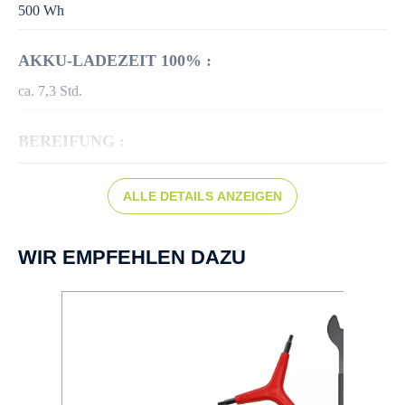
500 Wh
AKKU-LADEZEIT 100% :
ca. 7,3 Std.
BEREIFUNG :
Supero Optima Safe, 50-622
ALLE DETAILS ANZEIGEN
BREMSEN :
Scheibenbremse hydr.
WIR EMPFEHLEN DAZU
BREMSSCHEIBE :
Tektro TR-52 180mm 6-Loch
BREMSTYP :