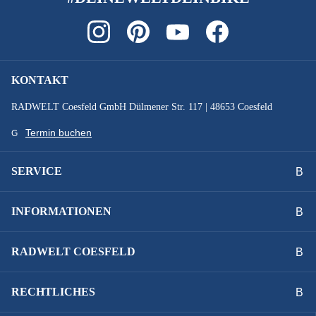
SCHALTWERK :
Shimano ESSA
KONTAKT
SCHEINWERFER :
RADWELT Coesfeld GmbH Dülmener Str. 117 | 48653 Coesfeld
Fuxon FL-18 EB
Termin buchen
SCHUTZBLECHE :
SERVICE
SKS PET A60S Kunststoffschutzblech
INFORMATIONEN
STEUERSATZ :
FSA no.11N
RADWELT COESFELD
STÄNDER :
RECHTLICHES
Hinterbauständer