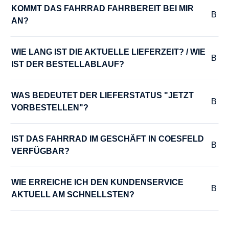
8
KOMMT DAS FAHRRAD FAHRBEREIT BEI MIR 
AN?
HERSTELLERFARBE :
nano grey matte
WIE LANG IST DIE AKTUELLE LIEFERZEIT? / WIE 
IST DER BESTELLABLAUF?
KURBELGARNITUR :
Samox EC-58
WAS BEDEUTET DER LIEFERSTATUS "JETZT 
VORBESTELLEN"?
LADEGERÄT :
Bosch Compact Ladegerät 2A
IST DAS FAHRRAD IM GESCHÄFT IN COESFELD 
VERFÜGBAR?
LAUFRADSATZ :
WIE ERREICHE ICH DEN KUNDENSERVICE 
Pegasus DDM-22
AKTUELL AM SCHNELLSTEN?
LENKER :
Pegasus Trekking-S