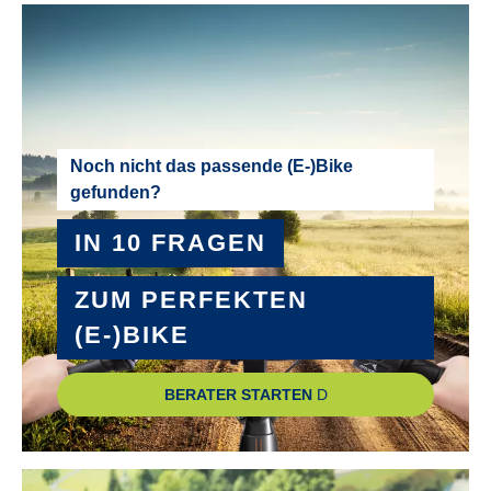
MODELLJAHR :
2025
MOTOR :
Noch nicht das passende (E-)Bike
gefunden?
Mittelmotor
IN 10 FRAGEN
MOTOR-LEISTUNG :
50 Nm
ZUM PERFEKTEN
(E-)BIKE
MOTOR-TYP :
Bosch Active Line Plus
BERATER STARTEN
MOTOR-UNTERSTÜTZUNG :
bis 25 km/h