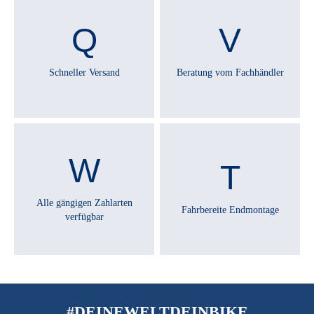
RÜCKTRITTBREMSE :
Nein
Schneller Versand
Beratung vom Fachhändler
SATTEL :
Selle Royal Essenza Plus
SATTELSTÜTZE :
Pegasus Alu 10mm Offset
Alle gängigen Zahlarten
Fahrbereite Endmontage
verfügbar
SCHALTHEBEL :
Shimano Altus SL-M315 Rapidfire Plus
SCHALTUNGSTYP :
Kettenschaltung
#DEINEWELTDEINBIKE