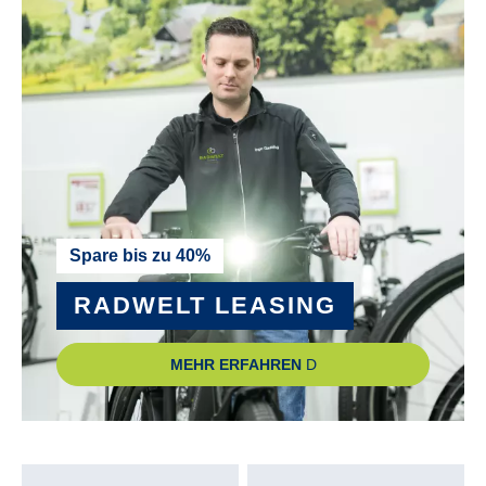
PEDALE :
wellgo C-157
RADGRÖSSE :
28"
RAHMEN :
Spare bis zu 40%
Aluminium
RADWELT LEASING
RAHMENGRÖSSE :
MEHR ERFAHREN
45 cm
, 50 cm
, 55 cm
RÜCKLICHT :
Fuxon R-20 EB