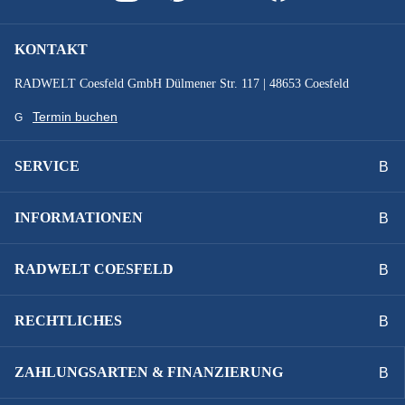
Shimano Nexus 8
KONTAKT
SCHEINWERFER :
RADWELT Coesfeld GmbH Dülmener Str. 117 | 48653 Coesfeld
Fuxon FS-50 50 Lux
Termin buchen
STÄNDER :
SERVICE
Hinterbauständer
INFORMATIONEN
SYSTEMLEISTUNG :
545 Wh
RADWELT COESFELD
VORBAU :
RECHTLICHES
Competition SL einstellbar
ZAHLUNGSARTEN & FINANZIERUNG
ZAHNRIEMEN :