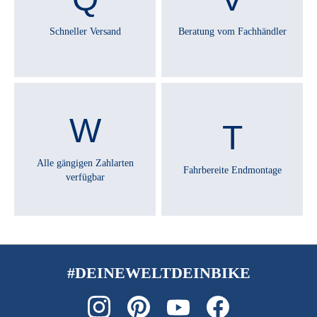
Ja
Schneller Versand
Beratung vom Fachhändler
SATTEL :
Comodoro XL
SATTELSTÜTZE :
SPS-C255
Alle gängigen Zahlarten
Fahrbereite Endmontage
verfügbar
SCHALTHEBEL :
Shimano Nexus SL-C6000-8
SCHALTUNGSTYP :
Nabenschaltung
#DEINEWELTDEINBIKE
SCHALTWERK :