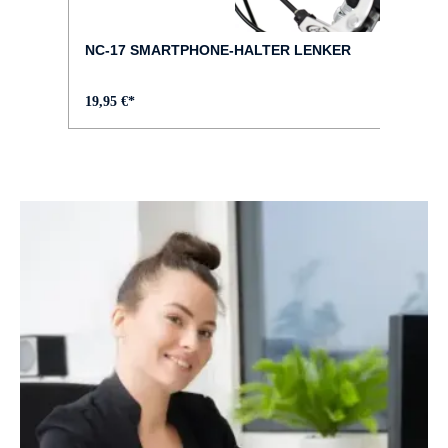
FAHRRAD-TYP :
City
NC-17 SMARTPHONE-HALTER LENKER
FARBE :
19,95 €*
braun
FEDERWEG VORNE :
100 mm
FELGEN :
Schürmann YAK Disc
GABEL :
SR Suntour NEX E25