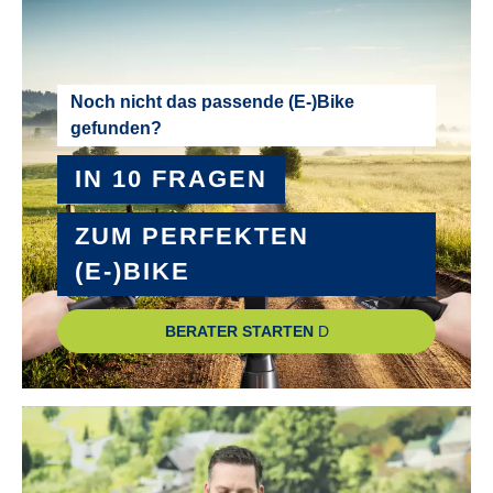
50 Nm
MOTOR-TYP :
Noch nicht das passende (E-)Bike
gefunden?
Bosch Active Line Plus smart System
IN 10 FRAGEN
MOTOR-UNTERSTÜTZUNG :
bis 25 km/h
ZUM PERFEKTEN
(E-)BIKE
NABE SCHALTUNGSART :
Shimano Nexus 8
BERATER STARTEN
PEDALE :
Zecure VP-821
RADGRÖSSE :