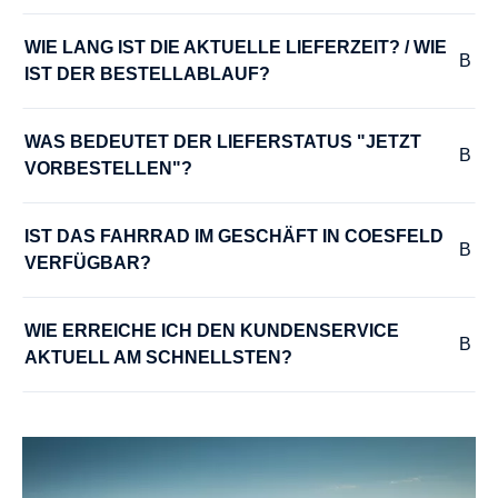
Samox 170 mm
WIE LANG IST DIE AKTUELLE LIEFERZEIT? / WIE 
IST DER BESTELLABLAUF?
LADEGERÄT :
Bosch Compact Charger 2A
WAS BEDEUTET DER LIEFERSTATUS "JETZT 
VORBESTELLEN"?
LENKER :
Competition SL Ergo
IST DAS FAHRRAD IM GESCHÄFT IN COESFELD 
VERFÜGBAR?
MODELLJAHR :
WIE ERREICHE ICH DEN KUNDENSERVICE 
2025
AKTUELL AM SCHNELLSTEN?
MOTOR :
Mittelmotor
MOTOR-LEISTUNG :