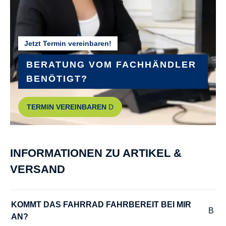
GEPÄCKTRÄGER :
MonkeyLoad
Jetzt Termin vereinbaren!
GEWICHT :
ca. 29,64 kg
BERATUNG VOM FACHHÄNDLER
BENÖTIGT?
GRIFFE :
TERMIN VEREINBAREN
Ergon GC10 Nexus
GÄNGE :
INFORMATIONEN ZU ARTIKEL &
8
VERSAND
HERSTELLERFARBE :
modern bronze shiny
KOMMT DAS FAHRRAD FAHRBEREIT BEI MIR 
AN?
KURBELGARNITUR :