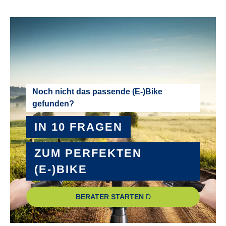
bis zu 25 km/h
NABEN :
Shimano TX505, mit Schnellspanner
PEDALE :
Noch nicht das passende (E-)Bike
gefunden?
Comfort, Aluminium
IN 10 FRAGEN
RADGRÖSSE :
28"
ZUM PERFEKTEN
(E-)BIKE
RAHMEN :
Aluminium
BERATER STARTEN
RAHMENGRÖSSE :