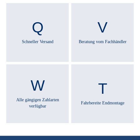
Patent, gefedert
SCHALTHEBEL :
Shimano Nexus
Schneller Versand
Beratung vom Fachhändler
SCHALTUNGSTYP :
Nabenschaltung
SCHEINWERFER :
Herrmans H-Black MR4, LED
Alle gängigen Zahlarten
Fahrbereite Endmontage
verfügbar
SCHUTZBLECHE :
Kunststoff, mit Kantenschutz
SONSTIGES :