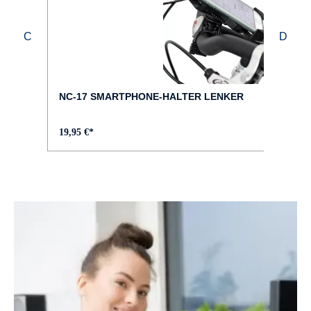
FAHRRAD-TYP :
City
FARBE :
schwarz
NC-17 SMARTPHONE-HALTER LENKER
FELGEN :
19,95 €*
Aluminium, Hohlkammer, geöst
GABEL :
SR Suntour NEX E25 HLO, blockierbar
GEPÄCKTRÄGER :
MIK Systemgepäckträger