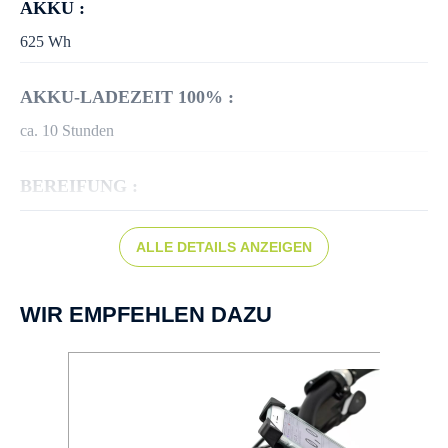
AKKU :
625 Wh
AKKU-LADEZEIT 100% :
ca. 10 Stunden
BEREIFUNG :
Schwalbe Energizer Plus Performance 50-622
ALLE DETAILS ANZEIGEN
BREMSEN :
Scheibenbremse hydr.
WIR EMPFEHLEN DAZU
DISPLAY :
Bosch Intuvia 100