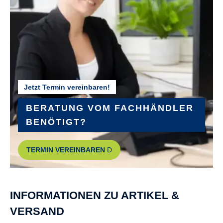
GEWICHT :
ca. 30 kg
GÄNGE :
5
Jetzt Termin vereinbaren!
HINTERRADNABE :
Shimano Nexus
BERATUNG VOM FACHHÄNDLER
BENÖTIGT?
KURBELGARNITUR :
TERMIN VEREINBAREN
Aluminium
LADEGERÄT :
INFORMATIONEN ZU ARTIKEL &
Bosch Smart 2A
VERSAND
LENKER :