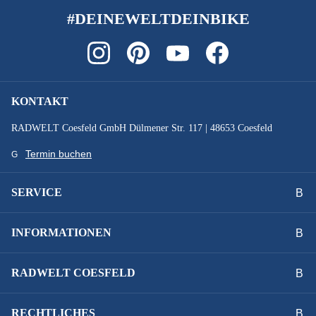
zulässiges Gesamtgewicht 130 kg, Schloss Trelock RS 453
#DEINEWELTDEINBIKE
SPEICHEN :
Niro
KONTAKT
SYSTEMLEISTUNG :
RADWELT Coesfeld GmbH Dülmener Str. 117 | 48653 Coesfeld
625 Wh
Termin buchen
VORBAU :
SERVICE
Aluminium, verstellbar
INFORMATIONEN
Technische Ausstattungsänderungen und Irrtümer
vorbehalten.
RADWELT COESFELD
RECHTLICHES