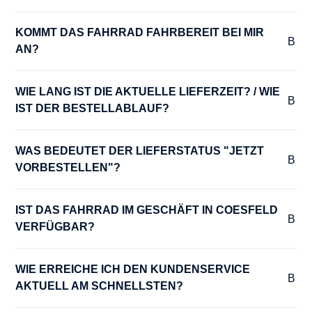
Tour, Aluminium
KOMMT DAS FAHRRAD FAHRBEREIT BEI MIR 
AN?
MODELLJAHR :
2025
WIE LANG IST DIE AKTUELLE LIEFERZEIT? / WIE 
IST DER BESTELLABLAUF?
MOTOR-LEISTUNG :
75 Nm
WAS BEDEUTET DER LIEFERSTATUS "JETZT 
VORBESTELLEN"?
MOTOR-SPANNUNG :
36 V
IST DAS FAHRRAD IM GESCHÄFT IN COESFELD 
VERFÜGBAR?
MOTOR-TYP :
WIE ERREICHE ICH DEN KUNDENSERVICE 
Bosch Performance Line smart System
AKTUELL AM SCHNELLSTEN?
MOTOR-UNTERSTÜTZUNG :