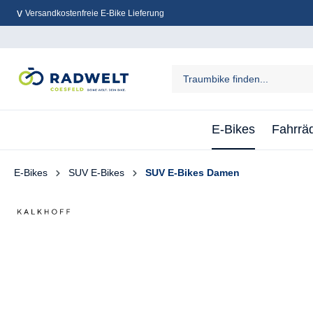
Versandkostenfreie E-Bike Lieferung
inhalt springen
E-Bikes
Fahrrä
E-Bikes
SUV E-Bikes
SUV E-Bikes Damen