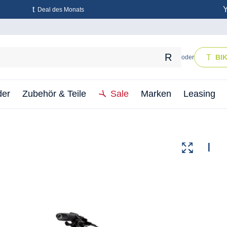
Deal des Monats
BI
oder
der
Zubehör & Teile
Sale
Marken
Leasing