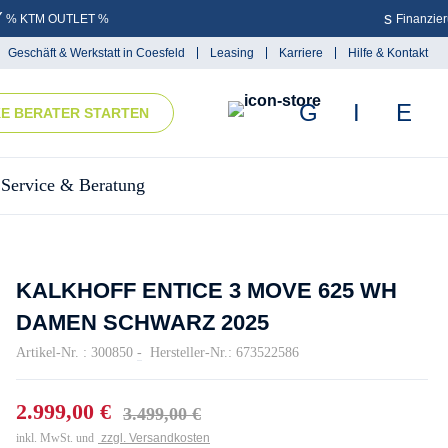
% KTM OUTLET %
Finanzie
Geschäft & Werkstatt in Coesfeld
Leasing
Karriere
Hilfe & Kontakt
KE BERATER STARTEN
Service & Beratung
KALKHOFF ENTICE 3 MOVE 625 WH
DAMEN SCHWARZ 2025
Artikel-Nr. : 300850
-
Hersteller-Nr.: 673522586
2.999,00 €
3.499,00 €
inkl. MwSt. und
zzgl. Versandkosten