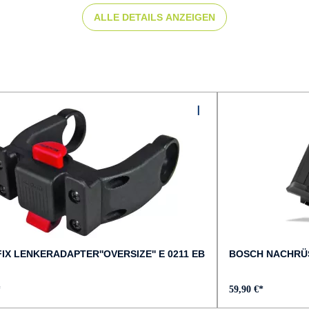
ALLE DETAILS ANZEIGEN
DISPLAY :
Bosch Purion 200
FARBE :
schwarz
FELGEN :
RodiTryp25 geöst
GEPÄCKTRÄGER :
MIK Systemgepäckträger
IX LENKERADAPTER''OVERSIZE'' E 0211 EB
BOSCH NACHRÜ
GRIFFE :
*
59,90 €*
ERGON GC10