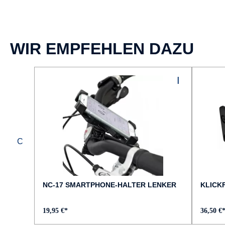
BREMSTYP :
Shimano MT200 2-Kolben
WIR EMPFEHLEN DAZU
FAHRRAD-TYP :
Trekking
FEDERWEG VORNE :
80 mm
GABEL :
SR Suntour XCM NLO, blockierbar
NC-17 SMARTPHONE-HALTER LENKER
KLICKF
GEWICHT :
19,95 €*
36,50 €
ca. 27 kg