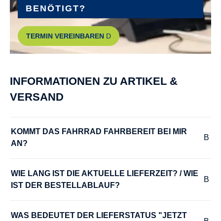
BENÖTIGT?
GEPÄCKTRÄGER :
TERMIN VEREINBAREN
MIK Systemgepäckträger
GEWICHT :
INFORMATIONEN ZU ARTIKEL &
ca. 27 kg
VERSAND
GRIFFE :
ERGON GC10
KOMMT DAS FAHRRAD FAHRBEREIT BEI MIR 
AN?
GÄNGE :
9
WIE LANG IST DIE AKTUELLE LIEFERZEIT? / WIE 
IST DER BESTELLABLAUF?
HERSTELLERFARBE :
moonstonegrey matt
WAS BEDEUTET DER LIEFERSTATUS "JETZT 