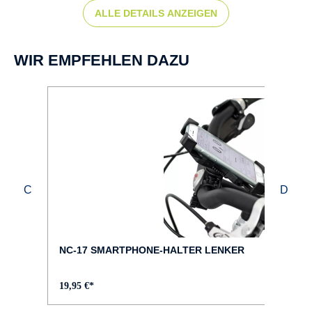
ALLE DETAILS ANZEIGEN
BREMSEN :
Scheibenbremse hydr.
WIR EMPFEHLEN DAZU
BREMSHEBEL :
Shimano MT200
BREMSSCHEIBE :
vorne: 180mm, hintenn: 160mm
BREMSTYP :
Shimano MT200 2-Kolben
NC-17 SMARTPHONE-HALTER LENKER
DISPLAY :
19,95 €*
Bosch Purion 200