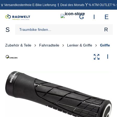
Versandkostenfreie E-Bike Lieferung
Deal des Monats
% KTM OUTLET %
inhalt springen
Zubehör & Teile
Fahrradteile
Lenker & Griffe
Griffe