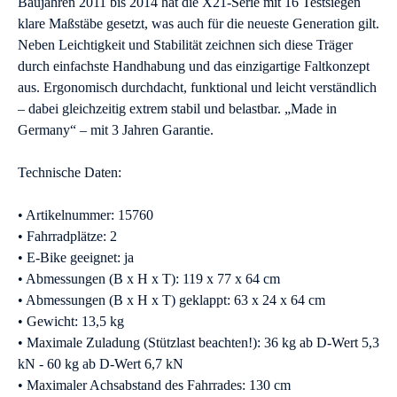
Baujahren 2011 bis 2014 hat die X21-Serie mit 16 Testsiegen
klare Maßstäbe gesetzt, was auch für die neueste Generation gilt.
Neben Leichtigkeit und Stabilität zeichnen sich diese Träger
durch einfachste Handhabung und das einzigartige Faltkonzept
aus. Ergonomisch durchdacht, funktional und leicht verständlich
– dabei gleichzeitig extrem stabil und belastbar. „Made in
Germany“ – mit 3 Jahren Garantie.
Technische Daten:
• Artikelnummer: 15760
• Fahrradplätze: 2
• E-Bike geeignet: ja
• Abmessungen (B x H x T): 119 x 77 x 64 cm
• Abmessungen (B x H x T) geklappt: 63 x 24 x 64 cm
• Gewicht: 13,5 kg
• Maximale Zuladung (Stützlast beachten!): 36 kg ab D-Wert 5,3
kN - 60 kg ab D-Wert 6,7 kN
• Maximaler Achsabstand des Fahrrades: 130 cm