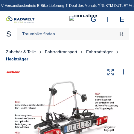
Versandkostenfreie E-Bike Lieferung
Deal des Monats
% KTM OUTLET %
inhalt springen
Zubehör & Teile
Fahrradtransport
Fahrradträger
Heckträger