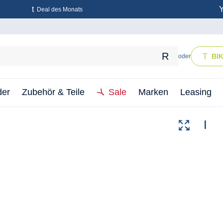
Deal des Monats
BI
oder
der
Zubehör & Teile
Sale
Marken
Leasing