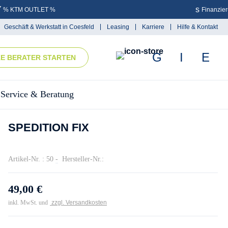
% KTM OUTLET %
Finanzie
Geschäft & Werkstatt in Coesfeld
Leasing
Karriere
Hilfe & Kontakt
KE BERATER STARTEN
Service & Beratung
SPEDITION FIX
Artikel-Nr. : 50
-
Hersteller-Nr.:
49,00 €
inkl. MwSt. und
zzgl. Versandkosten