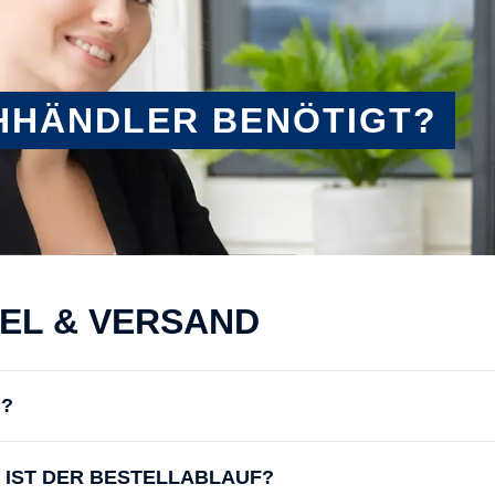
HHÄNDLER BENÖTIGT?
KEL & VERSAND
N?
IE IST DER BESTELLABLAUF?