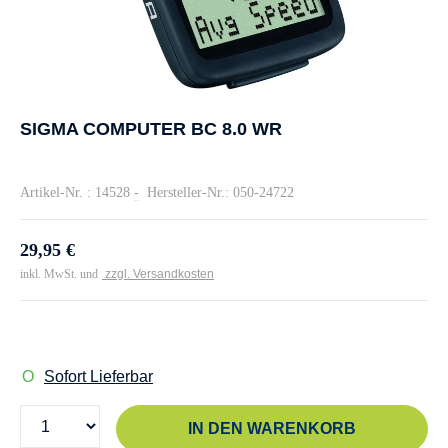
SIGMA COMPUTER BC 8.0 WR
Artikel-Nr. : 14528
-
Hersteller-Nr.: 050-24722
29,95 €
inkl. MwSt. und
zzgl. Versandkosten
Sofort Lieferbar
IN DEN WARENKORB