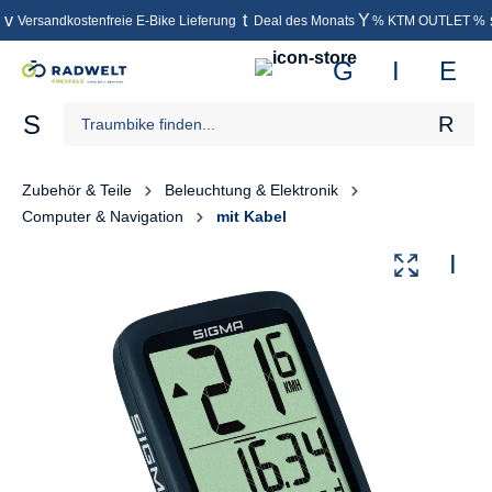
Versandkostenfreie E-Bike Lieferung
Deal des Monats
% KTM OUTLET %
inhalt springen
Zubehör & Teile
Beleuchtung & Elektronik
Computer & Navigation
mit Kabel