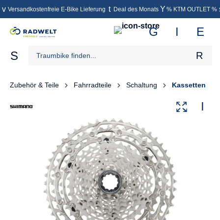
Versandkostenfreie E-Bike Lieferung
Deal des Monats
% KTM OUTLET %
inhalt springen
Zubehör & Teile
Fahrradteile
Schaltung
Kassetten