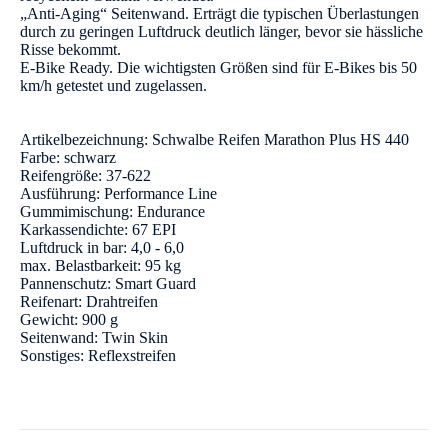
„Anti-Aging“ Seitenwand. Erträgt die typischen Überlastungen
durch zu geringen Luftdruck deutlich länger, bevor sie hässliche
Risse bekommt.
E-Bike Ready. Die wichtigsten Größen sind für E-Bikes bis 50
km/h getestet und zugelassen.
Artikelbezeichnung: Schwalbe Reifen Marathon Plus HS 440
Farbe: schwarz
Reifengröße: 37-622
Ausführung: Performance Line
Gummimischung: Endurance
Karkassendichte: 67 EPI
Luftdruck in bar: 4,0 - 6,0
max. Belastbarkeit: 95 kg
Pannenschutz: Smart Guard
Reifenart: Drahtreifen
Gewicht: 900 g
Seitenwand: Twin Skin
Sonstiges: Reflexstreifen