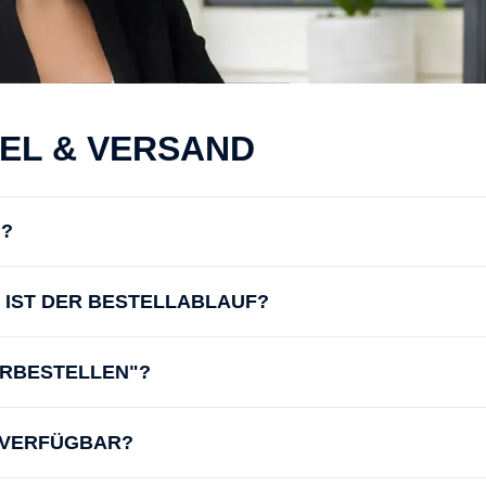
KEL & VERSAND
N?
IE IST DER BESTELLABLAUF?
ORBESTELLEN"?
D VERFÜGBAR?