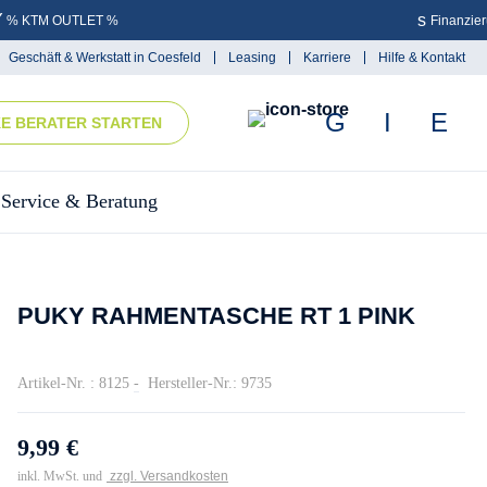
% KTM OUTLET %
Finanzie
Geschäft & Werkstatt in Coesfeld
Leasing
Karriere
Hilfe & Kontakt
KE BERATER STARTEN
Service & Beratung
PUKY RAHMENTASCHE RT 1 PINK
Artikel-Nr. : 8125
-
Hersteller-Nr.: 9735
9,99 €
inkl. MwSt. und
zzgl. Versandkosten