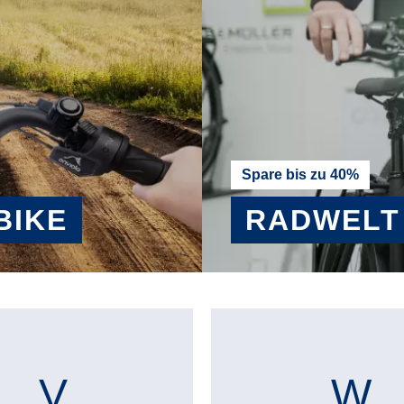
Spare bis zu 40%
BIKE
RADWELT
MEHR ERFAHREN