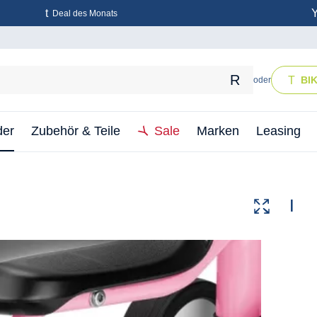
Deal des Monats
BI
oder
der
Zubehör & Teile
Sale
Marken
Leasing