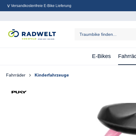
Versandkostenfreie E-Bike Lieferung
inhalt springen
E-Bikes
Fahrrä
Fahrräder
Kinderfahrzeuge