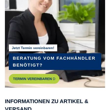
GEWICHT :
ca. 24,6 kg
GÄNGE :
9
Jetzt Termin vereinbaren!
HINTERRADNABE :
SHIMANO Acera RD-M3100 shadow
BERATUNG VOM FACHHÄNDLER
BENÖTIGT?
KETTENSCHUTZ :
TERMIN VEREINBAREN
HORN Catena 17
KURBELGARNITUR :
INFORMATIONEN ZU ARTIKEL &
FSA
VERSAND