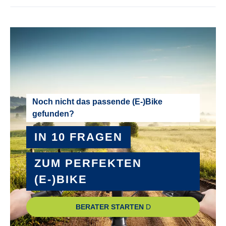
MOTOR-UNTERSTÜTZUNG :
bis 25 km/h
NABEN :
SHIMANO Acera RD-M3100 shadow
PEDALE :
Noch nicht das passende (E-)Bike
gefunden?
Trekking Pedale mit Kunststoffkörper mit 2K Kunststoffkäfig
IN 10 FRAGEN
RADGRÖSSE :
28"
ZUM PERFEKTEN
(E-)BIKE
RAHMEN :
Aluminium
BERATER STARTEN