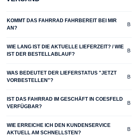
LENKER :
Trekking-SL Comfort double butted
KOMMT DAS FAHRRAD FAHRBEREIT BEI MIR 
AN?
MODELLJAHR :
2024
WIE LANG IST DIE AKTUELLE LIEFERZEIT? / WIE 
IST DER BESTELLABLAUF?
MOTOR-LEISTUNG :
75 Nm
WAS BEDEUTET DER LIEFERSTATUS "JETZT 
VORBESTELLEN"?
MOTOR-SPANNUNG :
36 V
IST DAS FAHRRAD IM GESCHÄFT IN COESFELD 
VERFÜGBAR?
MOTOR-TYP :
WIE ERREICHE ICH DEN KUNDENSERVICE 
Bosch Performance Line smart System
AKTUELL AM SCHNELLSTEN?