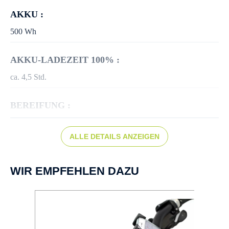
AKKU :
500 Wh
AKKU-LADEZEIT 100% :
ca. 4,5 Std.
BEREIFUNG :
SUPERO Optima Safe Anti-Puncture 50-622
ALLE DETAILS ANZEIGEN
BREMSEN :
Scheibenbremse hydr.
WIR EMPFEHLEN DAZU
DISPLAY :
Bosch Intuvia 100