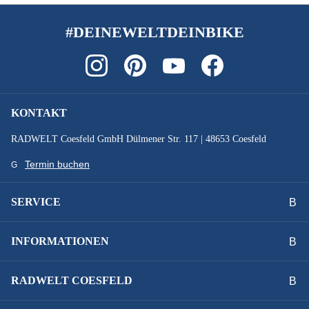
SCHUTZBLECHE :
SKS PET
#DEINEWELTDEINBIKE
SONSTIGES :
zulässiges Gesamtgewicht 135 kg
KONTAKT
STEUERSATZ :
RADWELT Coesfeld GmbH Dülmener Str. 117 | 48653 Coesfeld
FSA No.57B-1, 1.5" TAPER LOOKING
Termin buchen
SYSTEMLEISTUNG :
SERVICE
500 Wh
INFORMATIONEN
VORBAU :
SUV-S, CCS Slot Mount ready
RADWELT COESFELD
Technische Ausstattungsänderungen und Irrtümer