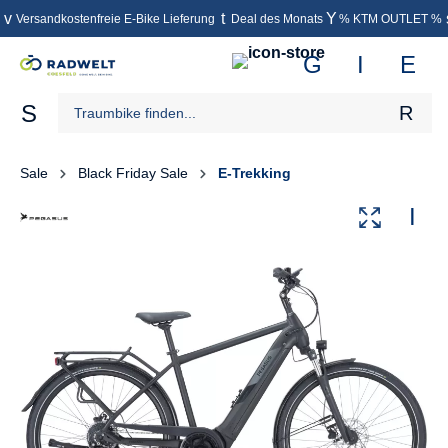
Versandkostenfreie E-Bike Lieferung
Deal des Monats
% KTM OUTLET %
inhalt springen
Sale
Black Friday Sale
E-Trekking