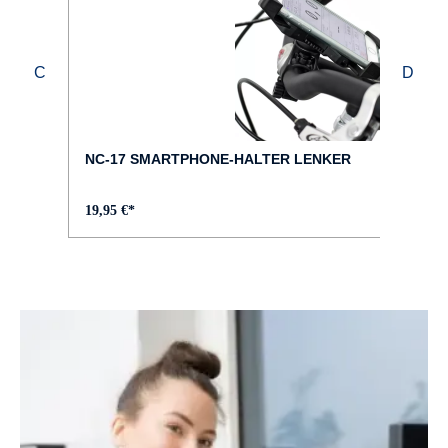
FAHRRAD-TYP :
Trekking
FARBE :
schwarz
NC-17 SMARTPHONE-HALTER LENKER
FELGEN :
19,95 €*
DDM-2
GABEL :
SR SUNTOUR NEX-E25
GEPÄCKTRÄGER :
MonkeyLoad angeschweißt, in Rahmenfarbe