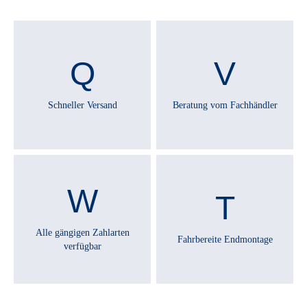
SATTELSTÜTZE :
Aluminium
SCHALTHEBEL :
SHIMANO Alivio SL-M3100
Schneller Versand
Beratung vom Fachhändler
SCHALTUNGSTYP :
Kettenschaltung
SCHALTWERK :
SHIMANO Acera RD-M3100 shadow
Alle gängigen Zahlarten
Fahrbereite Endmontage
verfügbar
SCHEINWERFER :
FUXON FS-50 EB, 50 Lux LED