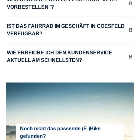
VORBESTELLEN"?
LAUFRADSATZ :
Pegasus DDM-22
IST DAS FAHRRAD IM GESCHÄFT IN COESFELD 
VERFÜGBAR?
LENKER :
WIE ERREICHE ICH DEN KUNDENSERVICE 
Pegasus Trekking-SL Comfort
AKTUELL AM SCHNELLSTEN?
MODELLJAHR :
2026
MOTOR :
Mittelmotor
MOTOR-LEISTUNG :
Noch nicht das passende (E-)Bike
gefunden?
85 Nm