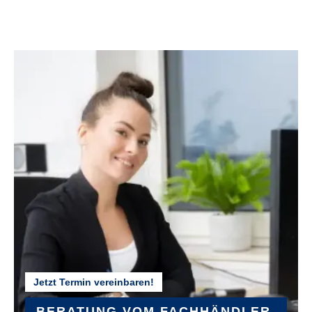
FEDERWEG VORNE :
100 mm
FELGEN :
Pegasus DDM-22
GABEL :
SR Suntour NCX-32-E Air LO CTS
GEPÄCKTRÄGER :
MonkeyLoad Systemgepäckträger
Jetzt Termin vereinbaren!
GEWICHT :
29,71 kg
BERATUNG VOM FACHHÄNDLER