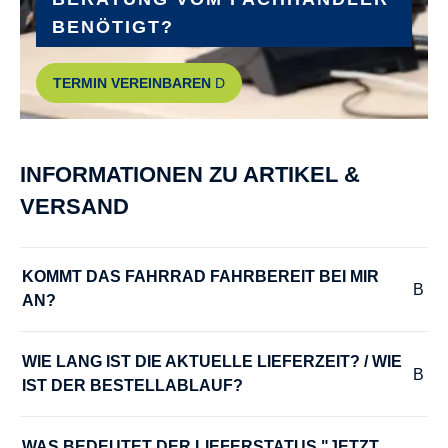
BENÖTIGT?
GRIFFE :
TERMIN VEREINBAREN
Ergon GP10-L/ GC10
GÄNGE :
INFORMATIONEN ZU ARTIKEL &
10
VERSAND
HERSTELLERFARBE :
monza grey matte
KOMMT DAS FAHRRAD FAHRBEREIT BEI MIR 
AN?
KURBELGARNITUR :
Samox EC-58
WIE LANG IST DIE AKTUELLE LIEFERZEIT? / WIE 
IST DER BESTELLABLAUF?
LADEGERÄT :
Bosch Ladegerät 4A
WAS BEDEUTET DER LIEFERSTATUS "JETZT 