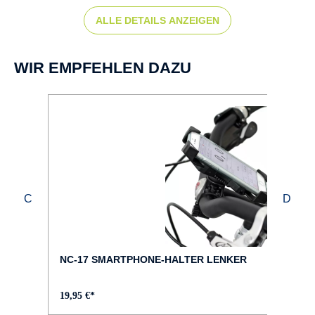
Scheibenbremse hydr.
ALLE DETAILS ANZEIGEN
BREMSSCHEIBE :
vorne: 180 mm, hinten: 180 mm
WIR EMPFEHLEN DAZU
BREMSTYP :
Shimano BR-MT200
DISPLAY :
Bosch Kiox 500
FAHRRAD-TYP :
Trekking
NC-17 SMARTPHONE-HALTER LENKER
FARBE :
19,95 €*
braun