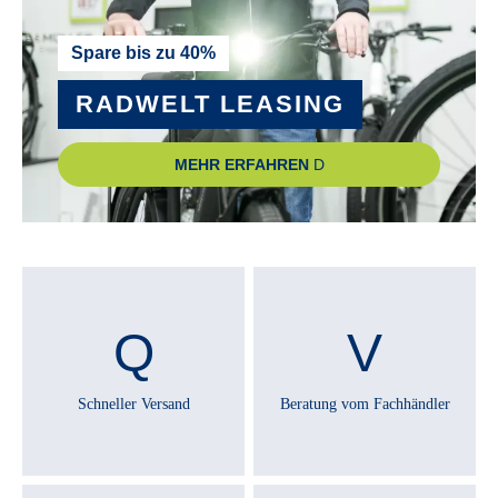
RAHMEN :
Spare bis zu 40%
Aluminium
RADWELT LEASING
RAHMENGRÖSSE :
MEHR ERFAHREN
45 cm
, 50 cm
, 55 cm
REMOTE :
Bosch LED Remote
RÜCKLICHT :
Fuxon ICR-33S
Schneller Versand
Beratung vom Fachhändler
RÜCKTRITTBREMSE :
Nein