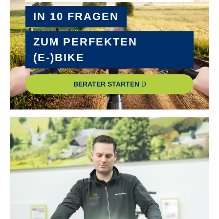
IN 10 FRAGEN
MOTOR-TYP :
Bosch Performance Line CX GEN5 smart System
ZUM PERFEKTEN
(E-)BIKE
MOTOR-UNTERSTÜTZUNG :
bis 25 km/h
BERATER STARTEN
NABE SCHALTUNGSART :
Shimano Cues RD-U6000
PEDALE :
wellgo C-211
RADGRÖSSE :
28"