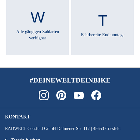
SATTEL :
Comodoro 2.0
Alle gängigen Zahlarten
Fahrbereite Endmontage
verfügbar
SATTELSTÜTZE :
Pegasus Alu 10mm Offset
SCHALTHEBEL :
Shimano Cues SL-U6000
#DEINEWELTDEINBIKE
SCHALTUNGSTYP :
Kettenschaltung
KONTAKT
SCHALTWERK :
RADWELT Coesfeld GmbH Dülmener Str. 117 | 48653 Coesfeld
Shimano Cues RD-U6000