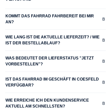
GÄNGE :
12
KOMMT DAS FAHRRAD FAHRBEREIT BEI MIR 
AN?
HERSTELLERFARBE :
dark metallic black matt
WIE LANG IST DIE AKTUELLE LIEFERZEIT? / WIE 
IST DER BESTELLABLAUF?
HINTERRADNABE :
FORMULA ECL-52
WAS BEDEUTET DER LIEFERSTATUS "JETZT 
VORBESTELLEN"?
KURBELGARNITUR :
Pinion P8534
IST DAS FAHRRAD IM GESCHÄFT IN COESFELD 
VERFÜGBAR?
LADEGERÄT :
WIE ERREICHE ICH DEN KUNDENSERVICE 
FIT Ladegerät 3A, 48V
AKTUELL AM SCHNELLSTEN?