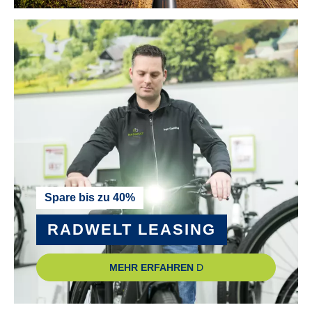
MOTOR-UNTERSTÜTZUNG :
bis 25 km/h
NABE VORDERRAD :
SHIMANO HB-TC500-15 CL
PEDALE :
wellgo C-211
RADGRÖSSE :
Spare bis zu 40%
28"
RADWELT LEASING
RAHMEN :
MEHR ERFAHREN
Aluminium