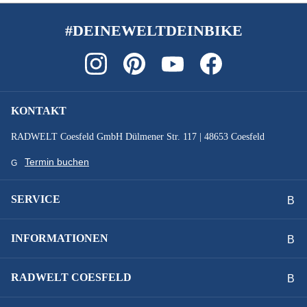
SCHALTHEBEL :
#DEINEWELTDEINBIKE
FIT Remote eShift
SCHALTUNGSTYP :
Getriebeschaltung
KONTAKT
RADWELT Coesfeld GmbH Dülmener Str. 117 | 48653 Coesfeld
SCHALTWERK :
Termin buchen
Formula ECL-52
SERVICE
SCHEINWERFER :
SUPERNOVA V521s, 100 Lux LED
INFORMATIONEN
SCHUTZBLECHE :
RADWELT COESFELD
Aluminiumschutzblech 65mm