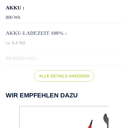
AKKU :
800 Wh
AKKU-LADEZEIT 100% :
ca. 6,4 Std.
BEREIFUNG :
SCHWALBE Marathon Mondial RaceGuard, 57-622
ALLE DETAILS ANZEIGEN
BREMSEN :
Scheibenbremse hydr.
WIR EMPFEHLEN DAZU
BREMSSCHEIBE :
SHIMANO SM-RT64 CL 180 mm