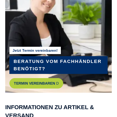
FELGEN :
Pegasus DDM-22
GABEL :
SR SUNTOUR Mobie-25 Air LOR
Jetzt Termin vereinbaren!
GEPÄCKTRÄGER :
MonkeyLoad Systemgepäckträger
BERATUNG VOM FACHHÄNDLER
BENÖTIGT?
GEWICHT :
TERMIN VEREINBAREN
ca. 29,3 kg
GRIFFE :
INFORMATIONEN ZU ARTIKEL &
ERGON GC10
VERSAND