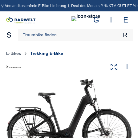
Versandkostenfreie E-Bike Lieferung
Deal des Monats
% KTM OUTLET %
inhalt springen
E-Bikes
Trekking E-Bike