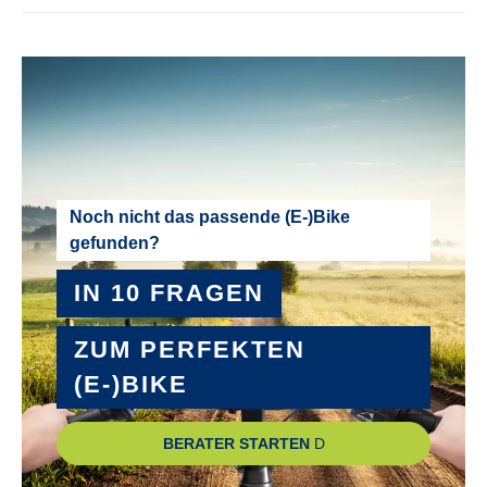
LENKER :
PEGASUS Trekking-SL
MODELLJAHR :
2026
MOTOR :
Noch nicht das passende (E-)Bike
gefunden?
Mittelmotor
IN 10 FRAGEN
MOTOR-LEISTUNG :
85 Nm
ZUM PERFEKTEN
(E-)BIKE
MOTOR-TYP :
Pinion MGU E1.12
BERATER STARTEN